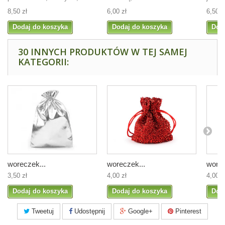
8,50 zł
6,00 zł
6,50 z
Dodaj do koszyka
Dodaj do koszyka
Dod
30 INNYCH PRODUKTÓW W TEJ SAMEJ
KATEGORII:
woreczek...
woreczek...
worec
3,50 zł
4,00 zł
4,00 z
Dodaj do koszyka
Dodaj do koszyka
Dod
Tweetuj
Udostępnij
Google+
Pinterest