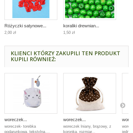
Różyczki satynowe...
koraliki drewnian...
2,00 zł
1,50 zł
KLIENCI KTÓRZY ZAKUPILI TEN PRODUKT
KUPILI RÓWNIEŻ:
woreczek...
woreczek...
worec
woreczek- torebka
woreczek lniany, brązowy, z
worec
podarunkowa, tekstylna,...
koronką, rozmiar...
jednor