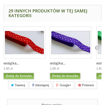
29 INNYCH PRODUKTÓW W TEJ SAMEJ
KATEGORII:
wstążka...
wstążka...
wstąż
1,60 zł
1,60 zł
1,60 z
Dodaj do koszyka
Dodaj do koszyka
Dod
Tweetuj
Udostępnij
Google+
Pinterest
Napisz opinię