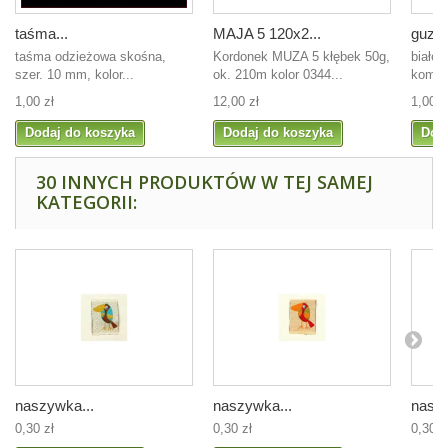
taśma...
MAJA 5 120x2...
guziki
taśma odzieżowa skośna,
Kordonek MUZA 5 kłębek 50g,
białe,
szer. 10 mm, kolor...
ok. 210m kolor 0344...
kompl
1,00 zł
12,00 zł
1,00 z
Dodaj do koszyka
Dodaj do koszyka
Dod
30 INNYCH PRODUKTÓW W TEJ SAMEJ
KATEGORII:
naszywka...
naszywka...
naszy
0,30 zł
0,30 zł
0,30 z