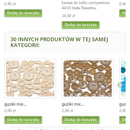
kanwa do haftu usztywniona
0,40 zł
0,40 z
44/10 biała Bawełna...
Dodaj do koszyka
Dod
14,00 zł
Dodaj do koszyka
30 INNYCH PRODUKTÓW W TEJ SAMEJ
KATEGORII:
guziki mix...
guziki mix...
guziki
2,00 zł
2,00 zł
2,00 z
Dodaj do koszyka
Dodaj do koszyka
Dod