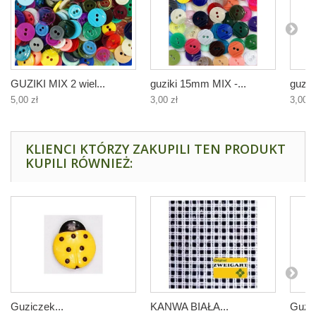
GUZIKI MIX 2 wiel...
guziki 15mm MIX -...
guzik
5,00 zł
3,00 zł
3,00 z
KLIENCI KTÓRZY ZAKUPILI TEN PRODUKT
KUPILI RÓWNIEŻ:
Guziczek...
KANWA BIAŁA...
Guzic