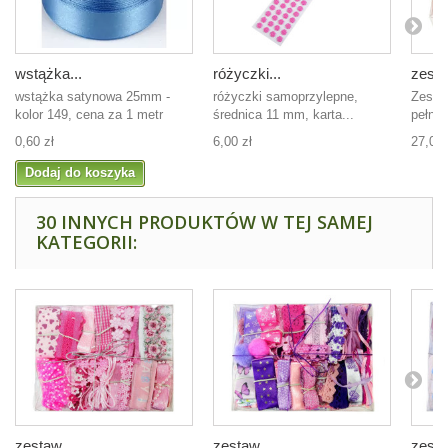
wstążka...
różyczki...
zesta
wstążka satynowa 25mm -
różyczki samoprzylepne,
Zesta
kolor 149, cena za 1 metr
średnica 11 mm, karta...
pełnow
0,60 zł
6,00 zł
27,00 
Dodaj do koszyka
30 INNYCH PRODUKTÓW W TEJ SAMEJ
KATEGORII:
zestaw...
zestaw...
zesta