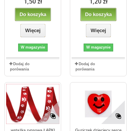
1,50 zł
1,20 zł
Do koszyka
Do koszyka
Więcej
Więcej
W magazynie
W magazynie
Dodaj do
Dodaj do
porówania
porówania
wstążka rypsowa ŁAPKI
Guziczek dziecięcy serce