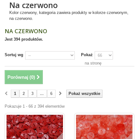
Na czerwono
Kolor czerwony, kategoria zawiera produkty w kolorze czerwonym,
na czerwono.
NA CZERWONO
Jest 394 produktów.
Sortuj wg
Pokaż
na stronę
Porównaj (
0
)
1
2
3
...
6
Pokaż wszystkie
Pokazuje 1 - 66 z 394 elementów