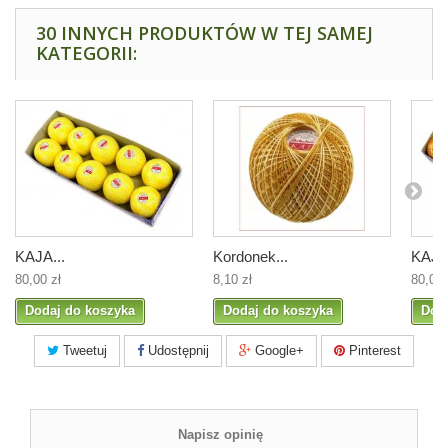
30 INNYCH PRODUKTÓW W TEJ SAMEJ
KATEGORII:
KAJA...
Kordonek...
KAJA.
80,00 zł
8,10 zł
80,00 
Dodaj do koszyka
Dodaj do koszyka
Dod
Tweetuj
Udostępnij
Google+
Pinterest
Napisz opinię