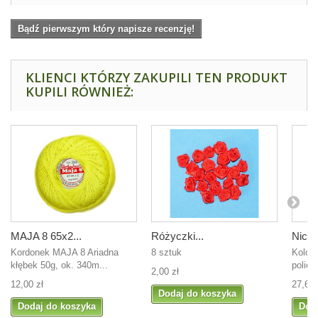
Bądź pierwszym który napisze recenzję!
KLIENCI KTÓRZY ZAKUPILI TEN PRODUKT
KUPILI RÓWNIEŻ:
MAJA 8 65x2...
Różyczki...
Nici 
Kordonek MAJA 8 Ariadna
8 sztuk
Kolor
kłębek 50g, ok. 340m...
polies
2,00 zł
12,00 zł
27,60 
Dodaj do koszyka
Dodaj do koszyka
Dod