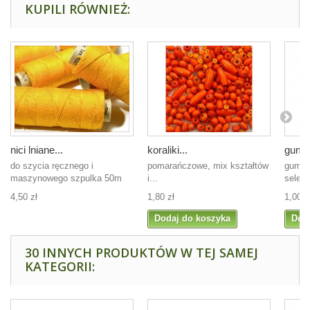
KUPILI RÓWNIEŻ:
nici lniane...
koraliki...
guma 
do szycia ręcznego i
pomarańczowe, mix kształtów
guma p
maszynowego szpulka 50m
i...
seled
4,50 zł
1,80 zł
1,00 z
Dodaj do koszyka
Dod
30 INNYCH PRODUKTÓW W TEJ SAMEJ
KATEGORII: