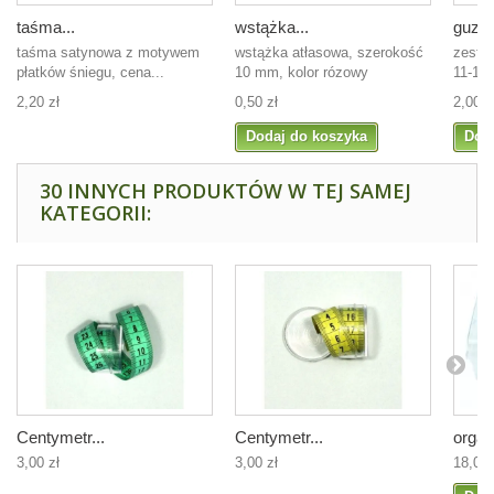
taśma...
wstążka...
guziki
taśma satynowa z motywem
wstążka atłasowa, szerokość
zesta
płatków śniegu, cena...
10 mm, kolor rózowy
11-15-
2,20 zł
0,50 zł
2,00 z
Dodaj do koszyka
Dod
30 INNYCH PRODUKTÓW W TEJ SAMEJ
KATEGORII:
Centymetr...
Centymetr...
organi
3,00 zł
3,00 zł
18,00 