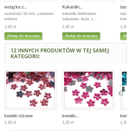
wstążka z...
Kokardki...
taśma
szerokość 10 mm, czerwono-
kokardki bieliźniane,
taśma 
srebrna
satynowe, duże, z...
kwiatu
1,50 zł
2,00 zł
1,20 z
Dodaj do koszyka
Dodaj do koszyka
Dod
12 INNYCH PRODUKTÓW W TEJ SAMEJ
KATEGORII:
kwiatki różowe
kwiatki...
kwiatk
1,20 zł
1,20 zł
1,20 z