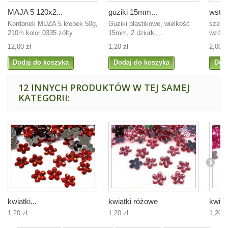
MAJA 5 120x2...
guziki 15mm...
wstąż
Kordonek MUZA 5 kłebek 50g,
Guziki plastikowe, wielkość
szero
210m kolor 0335 żółty
15mm, 2 dziurki,...
wzór, 
12,00 zł
1,20 zł
2,00 z
Dodaj do koszyka
Dodaj do koszyka
Dod
12 INNYCH PRODUKTÓW W TEJ SAMEJ
KATEGORII:
kwiatki...
kwiatki różowe
kwiatk
1,20 zł
1,20 zł
1,20 z