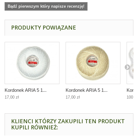
Bądź pierwszym który napisze recenzję!
PRODUKTY POWIĄZANE
Kordonek ARIA 5 1...
Kordonek ARIA 5 1...
Kordo
17,00 zł
17,00 zł
100,00
KLIENCI KTÓRZY ZAKUPILI TEN PRODUKT
KUPILI RÓWNIEŻ: