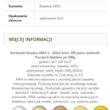
Surowiec
Bawełna 100%
Opakowanie
opakowanie 6szt.
zbiorcze
WIĘCEJ INFORMACJI
Kordonek Ariadna ARIA 5 - 120x2
kolor 359 jasno niebieski
Paczka 6 kłębków po 100g
grubość nici: 120 tex/2
skład surowcowy: bawełna 100%,
podstawowy nawój :kłębki 100g (425m),
Zalecane szydełko nr 2 lub druty nr 2,5
ARIA
to włóczka wykonana z wysokiej jakości bawełny
merceryzowanej. Przeznaczona jest do wszelkiego rodzaju
dziewiarstwa ręcznego. Doskonale sprawdza się przy wyrobie
damskich i dziecięcych ubrań - bluzek, tunik, sukienek i
kamizelek.
ARIA
nadaje się także do tworzenia atrakcyjnych
dodatków, takich jak torebki, kołnierzyki, czy ozdobne paski.