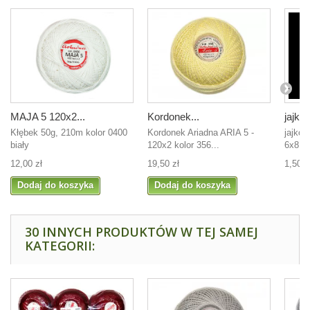
MAJA 5 120x2...
Kordonek...
jajko..
Kłębek 50g, 210m kolor 0400
Kordonek Ariadna ARIA 5 -
jajko 
biały
120x2 kolor 356...
6x8 cm
12,00 zł
19,50 zł
1,50 z
Dodaj do koszyka
Dodaj do koszyka
30 INNYCH PRODUKTÓW W TEJ SAMEJ
KATEGORII: