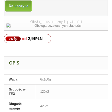
Do koszyka
Obsługa bezpiecznych płatności
raty
2,91
PLN
od
OPIS
Waga
6x100g
Grubość w
120x2
TEX
Długość
425m
nawoju