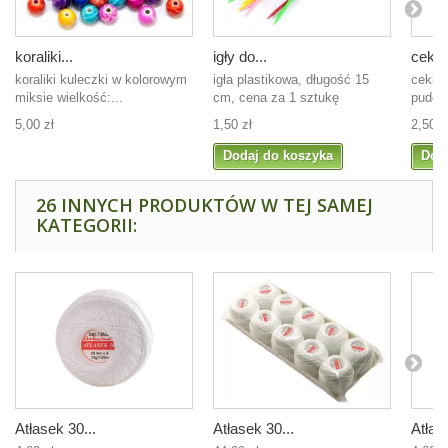
koraliki...
igły do...
cekiny
koraliki kuleczki w kolorowym
igła plastikowa, długość 15
cekin
miksie wielkość:...
cm, cena za 1 sztukę
pudełk
5,00 zł
1,50 zł
2,50 z
Dodaj do koszyka
Dod
26 INNYCH PRODUKTÓW W TEJ SAMEJ
KATEGORII:
Atłasek 30...
Atłasek 30...
Atłas