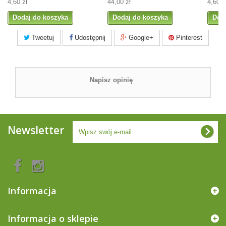
4,60 zł
44,00 zł
4,60 z
Dodaj do koszyka
Dodaj do koszyka
Dod
Tweetuj
Udostępnij
Google+
Pinterest
Napisz opinię
Newsletter
Informacja
Informacja o sklepie