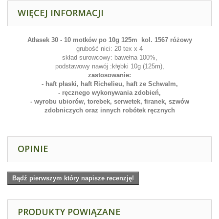
WIĘCEJ INFORMACJI
Atłasek 30 - 10 motków po 10g 125m kol. 1567 różowy
grubość nici: 20 tex x 4
skład surowcowy: bawełna 100%,
podstawowy nawój :kłębki 10g (125m),
zastosowanie:
- haft płaski, haft Richelieu, haft ze Schwalm,
- ręcznego wykonywania zdobień,
- wyrobu ubior
ów, torebek, serwetek, firanek, szwów
zdobniczych oraz innych robótek ręcznych
OPINIE
Bądź pierwszym który napisze recenzję!
PRODUKTY POWIĄZANE