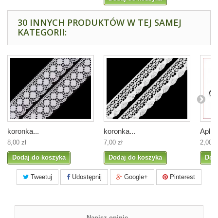
30 INNYCH PRODUKTÓW W TEJ SAMEJ
KATEGORII:
koronka...
koronka...
Aplika
8,00 zł
7,00 zł
2,00 z
Dodaj do koszyka
Dodaj do koszyka
Dod
Tweetuj
Udostępnij
Google+
Pinterest
Napisz opinię