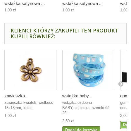
wstążka satynowa ...
wstążka satynowa ...
wstąż
1,00 zł
1,00 zł
1,00 z
KLIENCI KTÓRZY ZAKUPILI TEN PRODUKT
KUPILI RÓWNIEŻ:
zawieszka...
wstążka baby...
guma 
zawieszka kwiatek, wielkość
wstążka ozdobna
guma 
15x18mm, kolor...
BABY,niebieska, szerokość
cena 
25...
1,00 zł
3,00 z
2,50 zł
Dod
Dodaj do koszyka