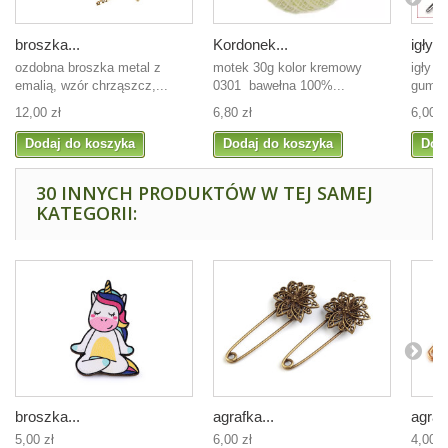
broszka...
Kordonek...
igły d
ozdobna broszka metal z
motek 30g kolor kremowy
igły d
emalią, wzór chrząszcz,...
0301 bawełna 100%...
gumy, 
12,00 zł
6,80 zł
6,00 z
Dodaj do koszyka
Dodaj do koszyka
Dod
30 INNYCH PRODUKTÓW W TEJ SAMEJ
KATEGORII:
broszka...
agrafka...
agrafk
5,00 zł
6,00 zł
4,00 z