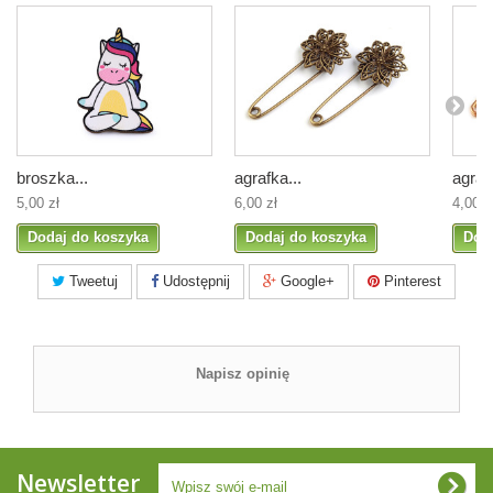
broszka...
agrafka...
agrafk
5,00 zł
6,00 zł
4,00 z
Dodaj do koszyka
Dodaj do koszyka
Dod
Tweetuj
Udostępnij
Google+
Pinterest
Napisz opinię
Newsletter