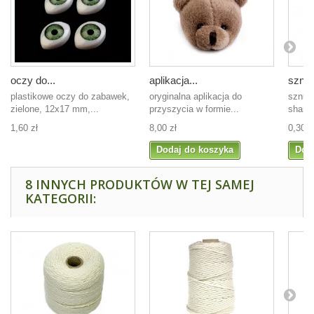
oczy do...
aplikacja...
sznur
plastikowe oczy do zabawek,
oryginalna aplikacja do
sznur
zielone, 12x17 mm,...
przyszycia w formie...
shamb
1,60 zł
8,00 zł
0,30 z
Dodaj do koszyka
Dod
8 INNYCH PRODUKTÓW W TEJ SAMEJ
KATEGORII: