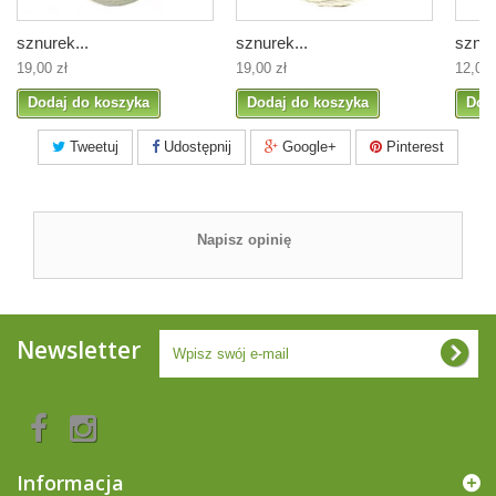
sznurek...
sznurek...
sznur
19,00 zł
19,00 zł
12,00 
Dodaj do koszyka
Dodaj do koszyka
Dod
Tweetuj
Udostępnij
Google+
Pinterest
Napisz opinię
Newsletter
Informacja