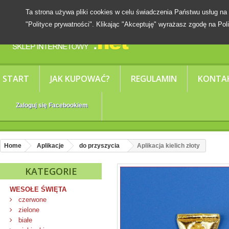
Ta strona używa pliki cookies w celu świadczenia Państwu usług
"Polityce prywatności". Klikając "Akceptuję" wyrażasz zgodę na Poli
START
JAK KUPOWAĆ?
REGULAMIN
KONTA
Zaloguj się Facebookiem
Home
Aplikacje
do przyszycia
Aplikacja kielich złoty
KATEGORIE
WESOŁE ŚWIĘTA
czerwone
zielone
białe