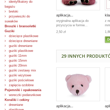
identyfikatory do
bagażu
breloki
aplikacja...
kla
przywieszki do
oryginalna aplikacja do
z r
suwaków
przyszycia w formie...
m
Broszki i bransoletki
Guziki
2,50 zł
1,8
dziecięce plastikowe
D
dziecięce drewniane
guziki drewniane
guziki plastikowe
29 INNYCH PRODUKTÓ
guziki 11mm
guziki 15mm
guziki 20mm
guziki zestawy mix
guziki wizytowe
guziki pościelowe
zapięcia ozdobne
Pojemniki i opakowania
woreczki podarunkowe
Koraliki i cekiny
drewniane
aplikacja...
apl
plastikowe