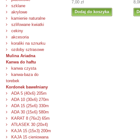
7,00 zł
8,0
szklane
Dodaj do koszyka
D
akrylowe
kamienie naturalne
szlifowane kwiatki
cekiny
akcesoria
koraliki na sznurku
ozdoby sztrasowe
Mulina Ariadna
Kanwa do haftu
kanwa czysta
kanwa-baza do
torebek
Kordonek bawełniany
ADA 5 (40x6) 205m
ADA 10 (30x6) 270m
ADA 15 (25x6) 330m
ADA 30 (15x6) 580m
KARAT 8 (76x2) 65m
ATŁASEK 30 (20x4)
KAJA 15 (15x3) 200m
KAJA 15 cieniowana