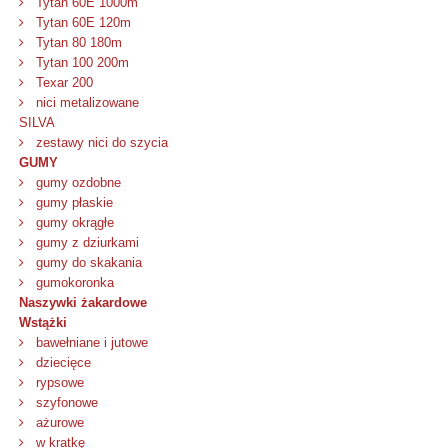
Tytan 60E 1000m
Tytan 60E 120m
Tytan 80 180m
Tytan 100 200m
Texar 200
nici metalizowane
SILVA
zestawy nici do szycia
GUMY
gumy ozdobne
gumy płaskie
gumy okrągłe
gumy z dziurkami
gumy do skakania
gumokoronka
Naszywki żakardowe
Wstążki
bawełniane i jutowe
dziecięce
rypsowe
szyfonowe
ażurowe
w kratkę