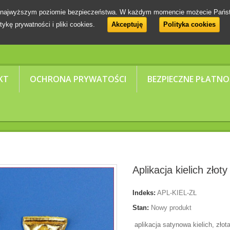
 na najwyższym poziomie bezpieczeństwa. W każdym momencie możecie Pańs
tykę prywatności i pliki cookies.
Akceptuję
Polityka cookies
KT
OCHRONA PRYWATOŚCI
BEZPIECZNE PŁATNO
Aplikacja kielich złoty
Indeks:
APL-KIEL-ZŁ
Stan:
Nowy produkt
aplikacja satynowa kielich, zło