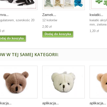
mra...
Zamek...
kwiatki...
egulatorem, szerokośc 20
12 kolorów
kwiatki akry
m
mm, zielone.
2,00 zł
0 zł
1,20 zł
Dodaj do koszyka
odaj do koszyka
W W TEJ SAMEJ KATEGORII:
ikacja...
aplikacja...
aplikacja...