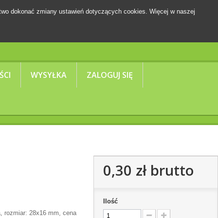
two dokonać zmiany ustawień dotyczących cookies. Więcej w naszej
Koszyk
(pusty)
ŚCI
WYSYŁKA
ZALOGUJ SIĘ
0,30 zł
brutto
Ilość
ta, rozmiar: 28x16 mm, cena