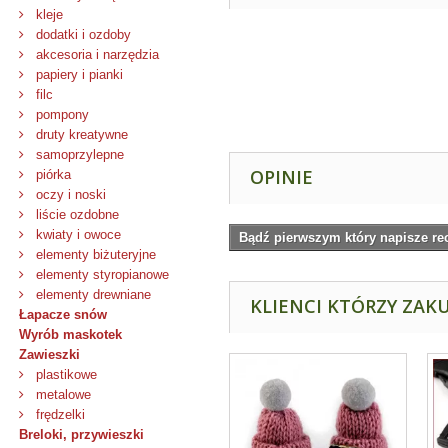
kleje
dodatki i ozdoby
akcesoria i narzędzia
papiery i pianki
filc
pompony
druty kreatywne
samoprzylepne
OPINIE
piórka
oczy i noski
liście ozdobne
kwiaty i owoce
Bądź pierwszym który napisze re
elementy biżuteryjne
elementy styropianowe
elementy drewniane
KLIENCI KTÓRZY ZAKU
Łapacze snów
Wyrób maskotek
Zawieszki
plastikowe
metalowe
frędzelki
Breloki, przywieszki