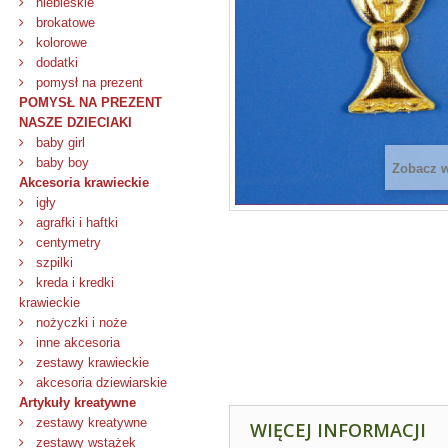
niebieskie
brokatowe
kolorowe
dodatki
pomysł na prezent
POMYSŁ NA PREZENT
NASZE DZIECIAKI
baby girl
baby boy
Zobacz 
Akcesoria krawieckie
igły
agrafki i haftki
centymetry
szpilki
kreda i kredki
krawieckie
nożyczki i noże
inne akcesoria
zestawy krawieckie
akcesoria dziewiarskie
Artykuły kreatywne
zestawy kreatywne
WIĘCEJ INFORMACJI
zestawy wstążek