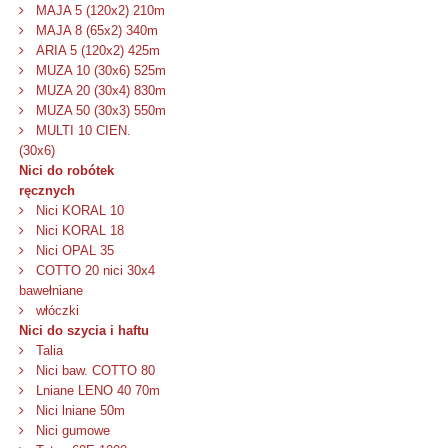
MAJA 5 (120x2) 210m
MAJA 8 (65x2) 340m
ARIA 5 (120x2) 425m
MUZA 10 (30x6) 525m
MUZA 20 (30x4) 830m
MUZA 50 (30x3) 550m
MULTI 10 CIEN.
(30x6)
Nici do robótek
ręcznych
Nici KORAL 10
Nici KORAL 18
Nici OPAL 35
COTTO 20 nici 30x4
bawełniane
włóczki
Nici do szycia i haftu
Talia
Nici baw. COTTO 80
Lniane LENO 40 70m
Nici lniane 50m
Nici gumowe