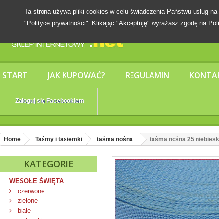
Ta strona używa pliki cookies w celu świadczenia Państwu usług
"Polityce prywatności". Klikając "Akceptuję" wyrażasz zgodę na Poli
START
JAK KUPOWAĆ?
REGULAMIN
KONTA
Zaloguj się Facebookiem
Home
Taśmy i tasiemki
taśma nośna
taśma nośna 25 niebies
KATEGORIE
WESOŁE ŚWIĘTA
czerwone
zielone
białe