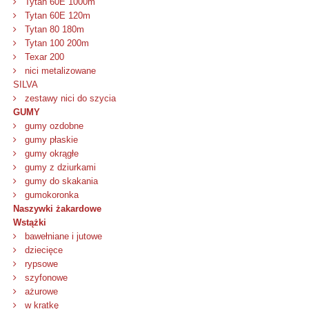
Tytan 60E 1000m
Tytan 60E 120m
Tytan 80 180m
Tytan 100 200m
Texar 200
nici metalizowane
SILVA
zestawy nici do szycia
GUMY
gumy ozdobne
gumy płaskie
gumy okrągłe
gumy z dziurkami
gumy do skakania
gumokoronka
Naszywki żakardowe
Wstążki
bawełniane i jutowe
dziecięce
rypsowe
szyfonowe
ażurowe
w kratkę