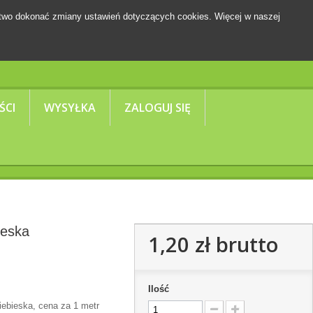
two dokonać zmiany ustawień dotyczących cookies. Więcej w naszej
Koszyk
(pusty)
ŚCI
WYSYŁKA
ZALOGUJ SIĘ
ieska
1,20 zł
brutto
Ilość
iebieska, cena za 1 metr