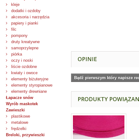
kleje
dodatki i ozdoby
akcesoria i narzędzia
papiery i pianki
filc
pompony
druty kreatywne
samoprzylepne
piórka
OPINIE
oczy i noski
liście ozdobne
kwiaty i owoce
Bądź pierwszym który napisze re
elementy biżuteryjne
elementy styropianowe
elementy drewniane
Łapacze snów
PRODUKTY POWIĄZA
Wyrób maskotek
Zawieszki
plastikowe
metalowe
frędzelki
Breloki, przywieszki