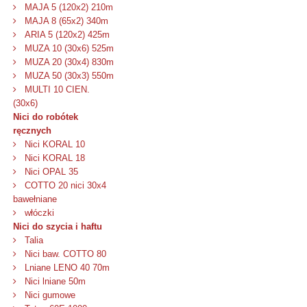
MAJA 5 (120x2) 210m
MAJA 8 (65x2) 340m
ARIA 5 (120x2) 425m
MUZA 10 (30x6) 525m
MUZA 20 (30x4) 830m
MUZA 50 (30x3) 550m
MULTI 10 CIEN.
(30x6)
Nici do robótek
ręcznych
Nici KORAL 10
Nici KORAL 18
Nici OPAL 35
COTTO 20 nici 30x4
bawełniane
włóczki
Nici do szycia i haftu
Talia
Nici baw. COTTO 80
Lniane LENO 40 70m
Nici lniane 50m
Nici gumowe