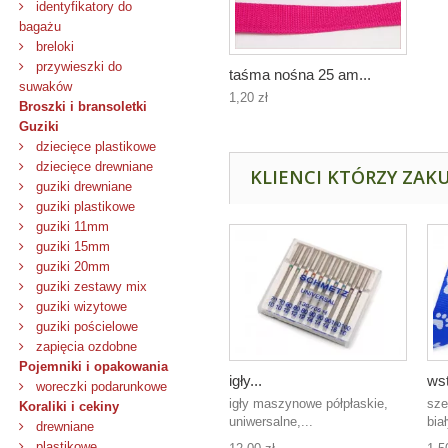
identyfikatory do
bagażu
breloki
przywieszki do
taśma nośna 25 am...
suwaków
1,20 zł
Broszki i bransoletki
Guziki
dziecięce plastikowe
dziecięce drewniane
KLIENCI KTÓRZY ZAKU
guziki drewniane
guziki plastikowe
guziki 11mm
guziki 15mm
guziki 20mm
guziki zestawy mix
guziki wizytowe
guziki pościelowe
zapięcia ozdobne
Pojemniki i opakowania
igły...
wst
woreczki podarunkowe
igły maszynowe półpłaskie,
sze
Koraliki i cekiny
uniwersalne,...
bia
drewniane
plastikowe