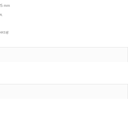
 25 mm
w,
erząt