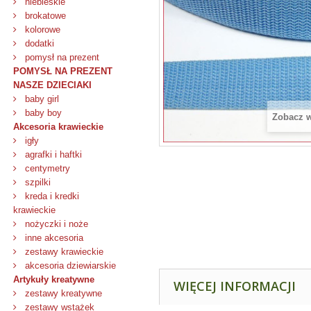
niebieskie
brokatowe
kolorowe
dodatki
pomysł na prezent
POMYSŁ NA PREZENT
NASZE DZIECIAKI
baby girl
baby boy
Zobacz 
Akcesoria krawieckie
igły
agrafki i haftki
centymetry
szpilki
kreda i kredki
krawieckie
nożyczki i noże
inne akcesoria
zestawy krawieckie
akcesoria dziewiarskie
Artykuły kreatywne
WIĘCEJ INFORMACJI
zestawy kreatywne
zestawy wstążek