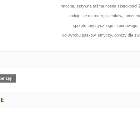
rmocna, sztywna taśma nośna szerokości
nadaje się do toreb, plecaków, tornistró
sprzętu turystycznego i sportowego,
do wyrobu pasków, smyczy, obroży dla zwi
cenzję!
NE