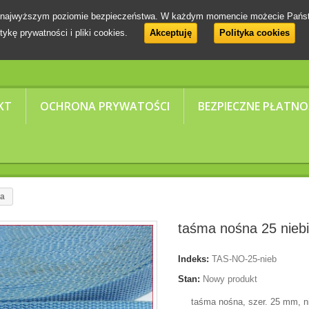
 na najwyższym poziomie bezpieczeństwa. W każdym momencie możecie Pańs
tykę prywatności i pliki cookies.
Akceptuję
Polityka cookies
KT
OCHRONA PRYWATOŚCI
BEZPIECZNE PŁATNO
ka
taśma nośna 25 nieb
Indeks:
TAS-NO-25-nieb
Stan:
Nowy produkt
taśma nośna, szer. 25 mm, n