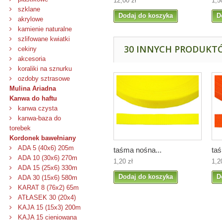
12,00 zł
1,5
szklane
Dodaj do koszyka
D
akrylowe
kamienie naturalne
szlifowane kwiatki
30 INNYCH PRODUKTÓ
cekiny
akcesoria
koraliki na sznurku
ozdoby sztrasowe
Mulina Ariadna
Kanwa do haftu
kanwa czysta
kanwa-baza do
torebek
Kordonek bawełniany
ADA 5 (40x6) 205m
taśma nośna...
taś
ADA 10 (30x6) 270m
1,20 zł
1,2
ADA 15 (25x6) 330m
Dodaj do koszyka
D
ADA 30 (15x6) 580m
KARAT 8 (76x2) 65m
ATŁASEK 30 (20x4)
KAJA 15 (15x3) 200m
KAJA 15 cieniowana