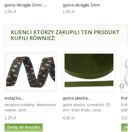
guma okrągła 1mm ...
guma okrągła 1mm
1,00 zł
1,00 zł
KLIENCI KTÓRZY ZAKUPILI TEN PRODUKT
KUPILI RÓWNIEŻ:
wstążka...
guma płaska...
Kordo
wstążka ozdobna, dwustronny
guma płaska, szerokość 20
6 kłęb
nadruk, wzór...
mm, kolor khaki, cena...
biały 
1,20 zł
4,00 zł
113,00
Dodaj do koszyka
Dod