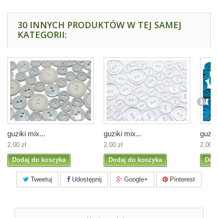
30 INNYCH PRODUKTÓW W TEJ SAMEJ
KATEGORII:
guziki mix...
guziki mix...
guziki
2,00 zł
2,00 zł
2,00 z
Dodaj do koszyka
Dodaj do koszyka
Dod
Tweetuj
Udostępnij
Google+
Pinterest