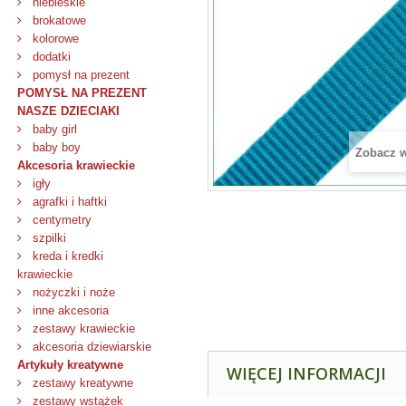
niebieskie
brokatowe
kolorowe
dodatki
pomysł na prezent
POMYSŁ NA PREZENT
NASZE DZIECIAKI
baby girl
baby boy
Zobacz 
Akcesoria krawieckie
igły
agrafki i haftki
centymetry
szpilki
kreda i kredki
krawieckie
nożyczki i noże
inne akcesoria
zestawy krawieckie
akcesoria dziewiarskie
Artykuły kreatywne
WIĘCEJ INFORMACJI
zestawy kreatywne
zestawy wstążek