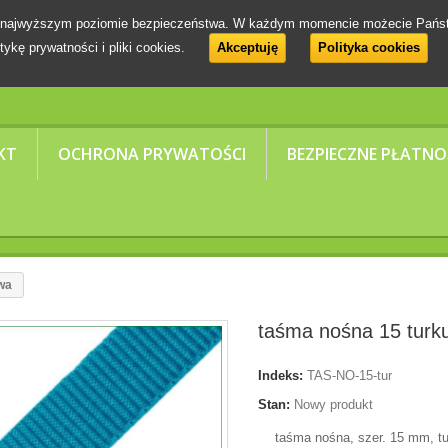
 na najwyższym poziomie bezpieczeństwa. W każdym momencie możecie Pańs
tykę prywatności i pliki cookies.
Akceptuję
Polityka cookies
KT
OCHRONA PRYWATOŚCI
BEZPIECZNE PŁATNO
wa
taśma nośna 15 tur
Indeks:
TAS-NO-15-tur
Stan:
Nowy produkt
taśma nośna, szer. 15 mm, t