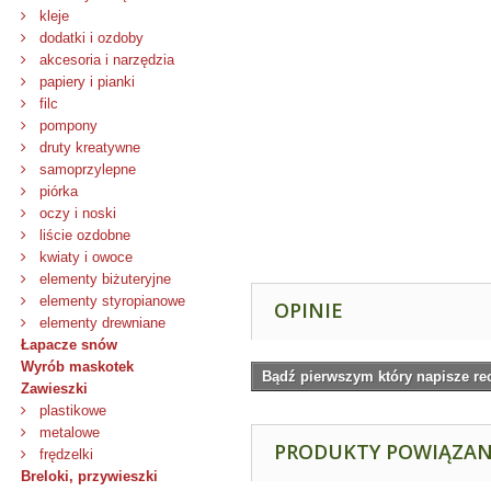
kleje
dodatki i ozdoby
akcesoria i narzędzia
papiery i pianki
filc
pompony
druty kreatywne
samoprzylepne
piórka
oczy i noski
liście ozdobne
kwiaty i owoce
elementy biżuteryjne
elementy styropianowe
OPINIE
elementy drewniane
Łapacze snów
Wyrób maskotek
Bądź pierwszym który napisze re
Zawieszki
plastikowe
metalowe
PRODUKTY POWIĄZA
frędzelki
Breloki, przywieszki