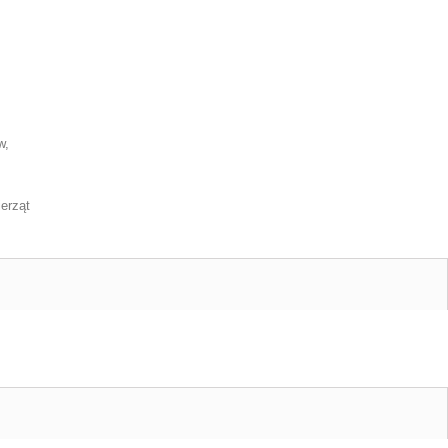
w,
erząt