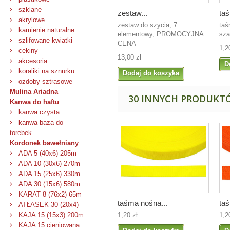
szklane
zestaw...
taś
akrylowe
zestaw do szycia, 7
taś
kamienie naturalne
elementowy, PROMOCYJNA
sza
szlifowane kwiatki
CENA
1,2
cekiny
13,00 zł
akcesoria
D
koraliki na sznurku
Dodaj do koszyka
ozdoby sztrasowe
Mulina Ariadna
30 INNYCH PRODUKTÓ
Kanwa do haftu
kanwa czysta
kanwa-baza do
torebek
Kordonek bawełniany
ADA 5 (40x6) 205m
ADA 10 (30x6) 270m
ADA 15 (25x6) 330m
ADA 30 (15x6) 580m
KARAT 8 (76x2) 65m
taśma nośna...
taś
ATŁASEK 30 (20x4)
1,20 zł
1,2
KAJA 15 (15x3) 200m
KAJA 15 cieniowana