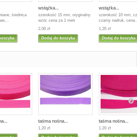
wstążka...
wstążka...
wniane, średnica
szerokość 15 mm, oryginalny
szerokość 10 mm, cz
we,...
wzór, cena za 1 metr
czarny nadruk, cena..
2,00 zł
1,20 zł
koszyka
Dodaj do koszyka
Dodaj do koszyka
a...
taśma nośna...
taśma nośna...
1,20 zł
1,20 zł