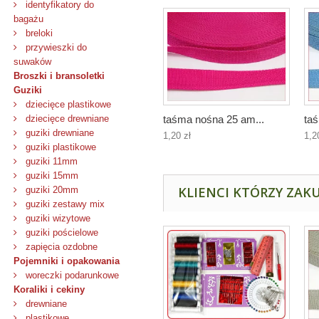
identyfikatory do
bagażu
breloki
przywieszki do
suwaków
Broszki i bransoletki
Guziki
dziecięce plastikowe
taśma nośna 25 am...
taś
dziecięce drewniane
guziki drewniane
1,20 zł
1,2
guziki plastikowe
guziki 11mm
guziki 15mm
KLIENCI KTÓRZY ZAKU
guziki 20mm
guziki zestawy mix
guziki wizytowe
guziki pościelowe
zapięcia ozdobne
Pojemniki i opakowania
woreczki podarunkowe
Koraliki i cekiny
drewniane
plastikowe