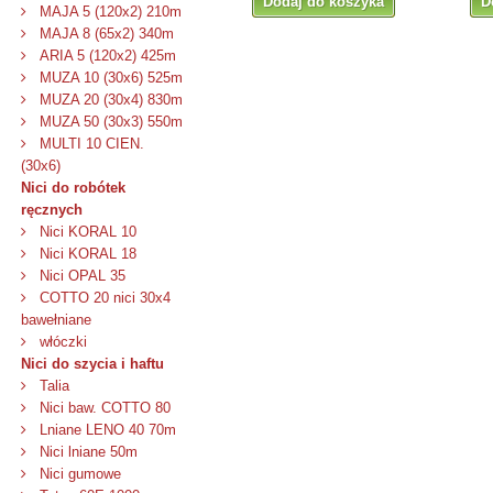
Dodaj do koszyka
D
MAJA 5 (120x2) 210m
MAJA 8 (65x2) 340m
ARIA 5 (120x2) 425m
MUZA 10 (30x6) 525m
MUZA 20 (30x4) 830m
MUZA 50 (30x3) 550m
MULTI 10 CIEN.
(30x6)
Nici do robótek
ręcznych
Nici KORAL 10
Nici KORAL 18
Nici OPAL 35
COTTO 20 nici 30x4
bawełniane
włóczki
Nici do szycia i haftu
Talia
Nici baw. COTTO 80
Lniane LENO 40 70m
Nici lniane 50m
Nici gumowe