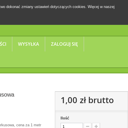
two dokonać zmiany ustawień dotyczących cookies. Więcej w naszej
Koszyk
(pusty)
ŚCI
WYSYŁKA
ZALOGUJ SIĘ
kusowa
1,00 zł
brutto
Ilość
urkusowa, cena za 1 metr