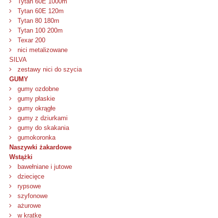
Tytan 60E 1000m
Tytan 60E 120m
Tytan 80 180m
Tytan 100 200m
Texar 200
nici metalizowane
SILVA
zestawy nici do szycia
GUMY
gumy ozdobne
gumy płaskie
gumy okrągłe
gumy z dziurkami
gumy do skakania
gumokoronka
Naszywki żakardowe
Wstążki
bawełniane i jutowe
dziecięce
rypsowe
szyfonowe
ażurowe
w kratkę