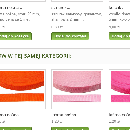
ma nośna...
sznurek...
koraliki...
ma nośna, szer. 25 mm,
sznurek satynowy, gorsetowy,
koraliki dre
ra, cena za 1 metr
shamballa 2 mm,...
5mm, koloro
0 zł
0,30 zł
4,00 zł
odaj do koszyka
Dodaj do koszyka
Dodaj do 
W W TEJ SAMEJ KATEGORII:
ma nośna...
taśma nośna...
taśma nośn
0 zł
1,20 zł
1,20 zł