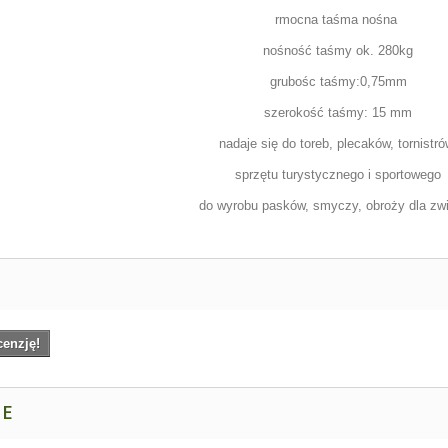
rmocna taśma nośna
nośność taśmy ok. 280kg
grubośc taśmy:0,75mm
szerokość taśmy: 15 mm
nadaje się do toreb, plecaków, tornistró
sprzętu turystycznego i sportowego
do wyrobu pasków, smyczy, obroży dla zwi
cenzję!
NE