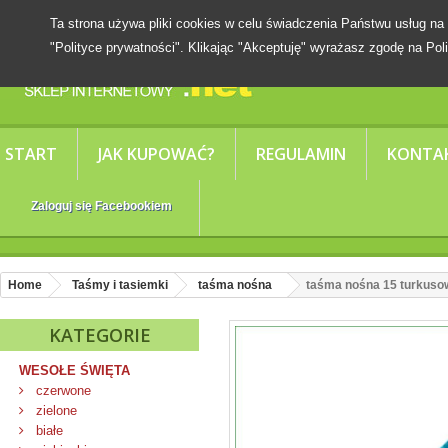
Ta strona używa pliki cookies w celu świadczenia Państwu usług
"Polityce prywatności". Klikając "Akceptuję" wyrażasz zgodę na Poli
START
JAK KUPOWAĆ?
REGULAMIN
KONTA
Zaloguj się Facebookiem
Home
Taśmy i tasiemki
taśma nośna
taśma nośna 15 turkuso
KATEGORIE
WESOŁE ŚWIĘTA
czerwone
zielone
białe