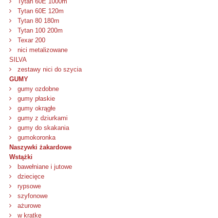
Tytan 60E 1000m
Tytan 60E 120m
Tytan 80 180m
Tytan 100 200m
Texar 200
nici metalizowane
SILVA
zestawy nici do szycia
GUMY
gumy ozdobne
gumy płaskie
gumy okrągłe
gumy z dziurkami
gumy do skakania
gumokoronka
Naszywki żakardowe
Wstążki
bawełniane i jutowe
dziecięce
rypsowe
szyfonowe
ażurowe
w kratkę