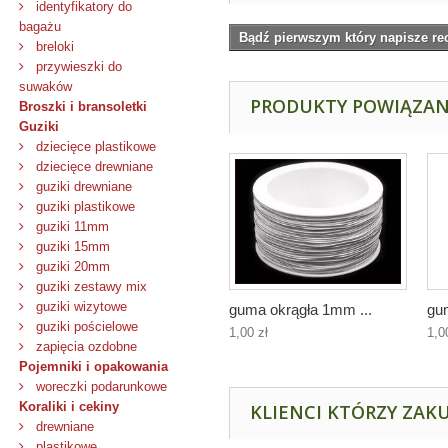
identyfikatory do
bagażu
Bądź pierwszym który napisze re
breloki
przywieszki do
suwaków
PRODUKTY POWIĄZA
Broszki i bransoletki
Guziki
dziecięce plastikowe
dziecięce drewniane
guziki drewniane
guziki plastikowe
guziki 11mm
guziki 15mm
guziki 20mm
guziki zestawy mix
guziki wizytowe
guma okrągła 1mm ...
gu
guziki pościelowe
1,00 zł
1,0
zapięcia ozdobne
Pojemniki i opakowania
woreczki podarunkowe
Koraliki i cekiny
KLIENCI KTÓRZY ZAKU
drewniane
plastikowe