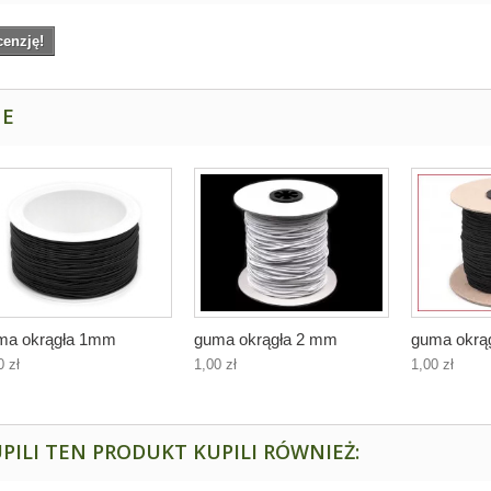
cenzję!
NE
ma okrągła 1mm
guma okrągła 2 mm
guma okrą
0 zł
1,00 zł
1,00 zł
PILI TEN PRODUKT KUPILI RÓWNIEŻ: