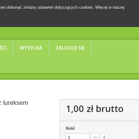
two dokonać zmiany ustawień dotyczących cookies. Więcej w naszej
Koszyk
(pusty)
ŚCI
WYSYŁKA
ZALOGUJ SIĘ
z lureksem
1,00 zł
brutto
Ilość