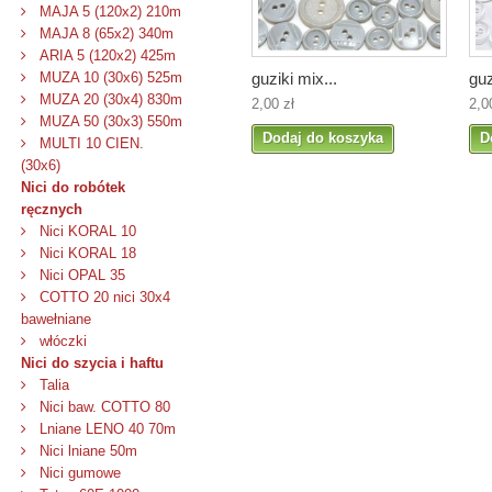
MAJA 5 (120x2) 210m
MAJA 8 (65x2) 340m
ARIA 5 (120x2) 425m
guziki mix...
guz
MUZA 10 (30x6) 525m
MUZA 20 (30x4) 830m
2,00 zł
2,0
MUZA 50 (30x3) 550m
Dodaj do koszyka
D
MULTI 10 CIEN.
(30x6)
Nici do robótek
ręcznych
Nici KORAL 10
Nici KORAL 18
Nici OPAL 35
COTTO 20 nici 30x4
bawełniane
włóczki
Nici do szycia i haftu
Talia
Nici baw. COTTO 80
Lniane LENO 40 70m
Nici lniane 50m
Nici gumowe