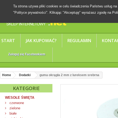
Ta strona używa pliki cookies w celu świadczenia Państwu usług
"Polityce prywatności". Klikając "Akceptuję" wyrażasz zgodę na Poli
START
JAK KUPOWAĆ?
REGULAMIN
KONTA
Zaloguj się Facebookiem
Home
Dodatki
guma okrągła 2 mm z lureksem srebrna
KATEGORIE
WESOŁE ŚWIĘTA
czerwone
zielone
białe