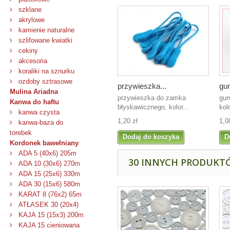
szklane
akrylowe
kamienie naturalne
szlifowane kwiatki
cekiny
akcesoria
koraliki na sznurku
ozdoby sztrasowe
przywieszka...
gum
Mulina Ariadna
przywieszka do zamka
gum
Kanwa do haftu
błyskawicznego, kolor...
kolo
kanwa czysta
1,20 zł
1,0
kanwa-baza do
torebek
Dodaj do koszyka
D
Kordonek bawełniany
ADA 5 (40x6) 205m
30 INNYCH PRODUKTÓ
ADA 10 (30x6) 270m
ADA 15 (25x6) 330m
ADA 30 (15x6) 580m
KARAT 8 (76x2) 65m
ATŁASEK 30 (20x4)
KAJA 15 (15x3) 200m
KAJA 15 cieniowana