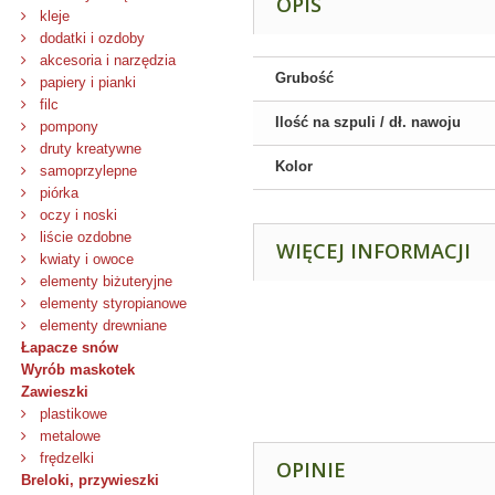
OPIS
kleje
dodatki i ozdoby
akcesoria i narzędzia
Grubość
papiery i pianki
filc
Ilość na szpuli / dł. nawoju
pompony
druty kreatywne
Kolor
samoprzylepne
piórka
oczy i noski
liście ozdobne
WIĘCEJ INFORMACJI
kwiaty i owoce
elementy biżuteryjne
elementy styropianowe
elementy drewniane
Łapacze snów
Wyrób maskotek
Zawieszki
plastikowe
metalowe
frędzelki
OPINIE
Breloki, przywieszki