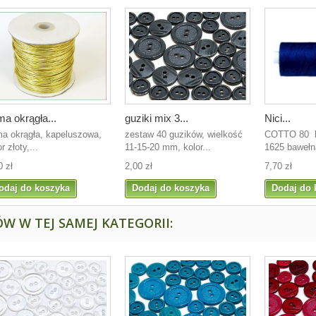
a okrągła...
guziki mix 3...
Nici...
a okrągła, kapeluszowa,
zestaw 40 guzików, wielkość
COTTO 80 ko
r złoty,...
11-15-20 mm, kolor...
1625 bawełn
0 zł
2,00 zł
7,70 zł
odaj do koszyka
Dodaj do koszyka
Dodaj do 
W W TEJ SAMEJ KATEGORII: