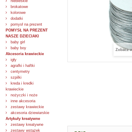
niebieskie
brokatowe
kolorowe
dodatki
pomysł na prezent
POMYSŁ NA PREZENT
NASZE DZIECIAKI
baby girl
baby boy
Zobacz 
Akcesoria krawieckie
igły
agrafki i haftki
centymetry
szpilki
kreda i kredki
krawieckie
nożyczki i noże
inne akcesoria
zestawy krawieckie
akcesoria dziewiarskie
Artykuły kreatywne
zestawy kreatywne
zestawy wstążek