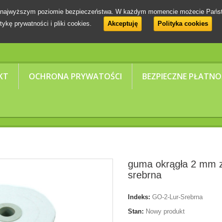
 na najwyższym poziomie bezpieczeństwa. W każdym momencie możecie Pańs
tykę prywatności i pliki cookies.
Akceptuję
Polityka cookies
KT
OCHRONA PRYWATOŚCI
BEZPIECZNE PŁATNO
guma okrągła 2 mm 
srebrna
Indeks:
GO-2-Lur-Srebrna
Stan:
Nowy produkt