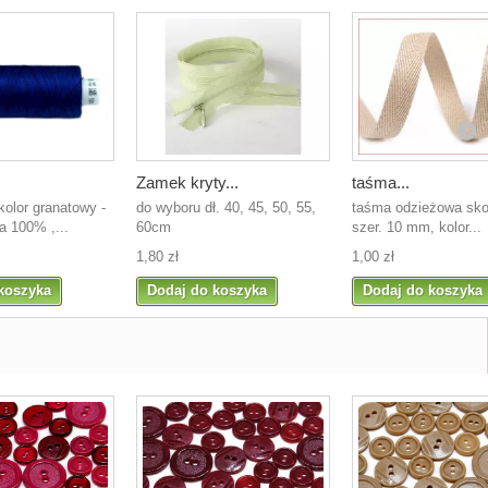
Zamek kryty...
taśma...
lor granatowy -
do wyboru dł. 40, 45, 50, 55,
taśma odzieżowa sko
a 100% ,...
60cm
szer. 10 mm, kolor...
1,80 zł
1,00 zł
koszyka
Dodaj do koszyka
Dodaj do koszyka