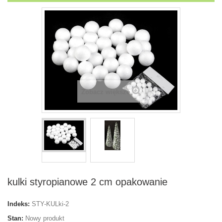
Zobacz większe
kulki styropianowe 2 cm opakowanie
Indeks:
STY-KULki-2
Stan:
Nowy produkt