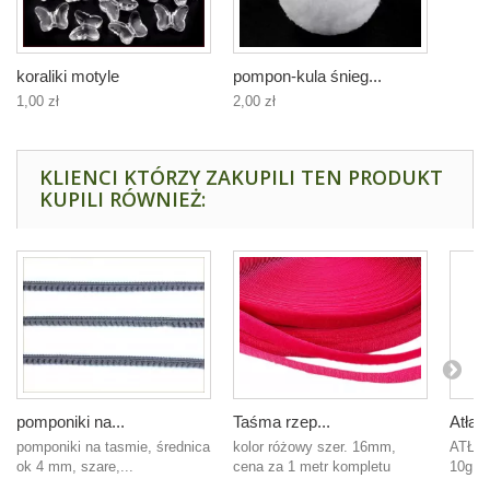
koraliki motyle
pompon-kula śnieg...
1,00 zł
2,00 zł
KLIENCI KTÓRZY ZAKUPILI TEN PRODUKT
KUPILI RÓWNIEŻ:
pomponiki na...
Taśma rzep...
Atłas
pomponiki na tasmie, średnica
kolor różowy szer. 16mm,
ATŁAS
ok 4 mm, szare,...
cena za 1 metr kompletu
10g 12