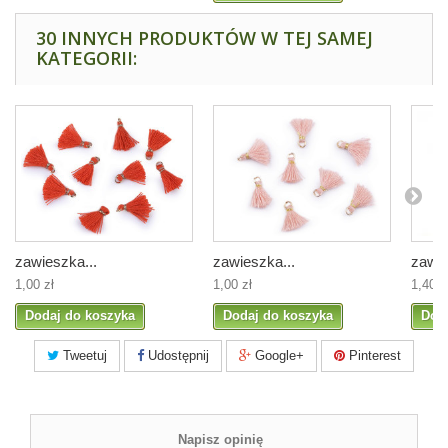
30 INNYCH PRODUKTÓW W TEJ SAMEJ
KATEGORII:
zawieszka...
zawieszka...
zawie
1,00 zł
1,00 zł
1,40 z
Dodaj do koszyka
Dodaj do koszyka
Dod
Tweetuj
Udostępnij
Google+
Pinterest
Napisz opinię