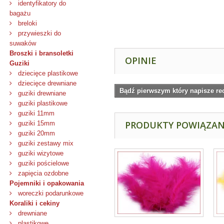
identyfikatory do
bagażu
breloki
przywieszki do
suwaków
Broszki i bransoletki
OPINIE
Guziki
dziecięce plastikowe
dziecięce drewniane
Bądź pierwszym który napisze re
guziki drewniane
guziki plastikowe
guziki 11mm
PRODUKTY POWIĄZA
guziki 15mm
guziki 20mm
guziki zestawy mix
guziki wizytowe
guziki pościelowe
zapięcia ozdobne
Pojemniki i opakowania
woreczki podarunkowe
Koraliki i cekiny
drewniane
plastikowe