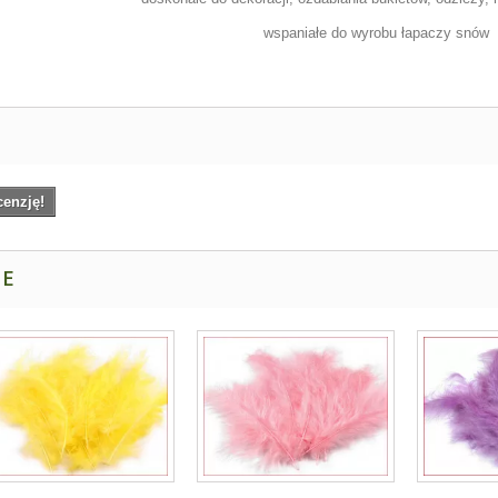
wspaniałe do wyrobu łapaczy snów
cenzję!
NE