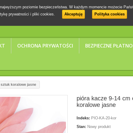
 na najwyższym poziomie bezpieczeństwa. W każdym momencie możecie Pańs
tykę prywatności i pliki cookies.
Akceptuję
Polityka cookies
KT
OCHRONA PRYWATOŚCI
BEZPIECZNE PŁATNO
 sztuk koralowe jasne
pióra kacze 9-14 cm 
koralowe jasne
Indeks:
PIO-KA-20-kor
Stan:
Nowy produkt