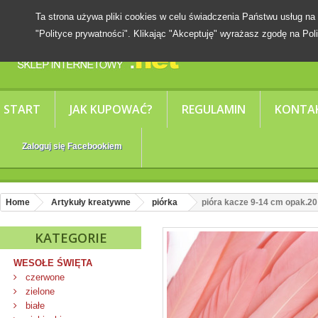
Ta strona używa pliki cookies w celu świadczenia Państwu usług
"Polityce prywatności". Klikając "Akceptuję" wyrażasz zgodę na Poli
START
JAK KUPOWAĆ?
REGULAMIN
KONTA
Zaloguj się Facebookiem
Home
Artykuły kreatywne
piórka
pióra kacze 9-14 cm opak.20
KATEGORIE
WESOŁE ŚWIĘTA
czerwone
zielone
białe