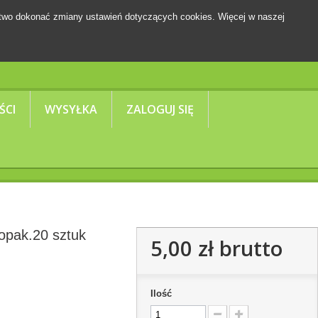
two dokonać zmiany ustawień dotyczących cookies. Więcej w naszej
Koszyk
(pusty)
ŚCI
WYSYŁKA
ZALOGUJ SIĘ
opak.20 sztuk
5,00 zł
brutto
Ilość