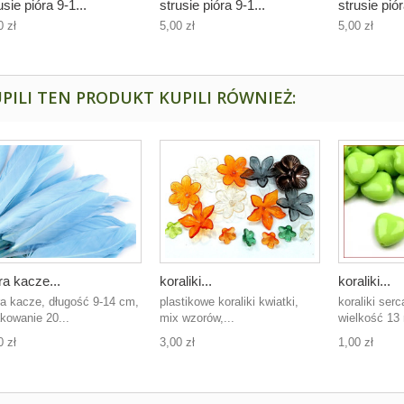
usie pióra 9-1...
strusie pióra 9-1...
strusie piór
0 zł
5,00 zł
5,00 zł
PILI TEN PRODUKT KUPILI RÓWNIEŻ:
ra kacze...
koraliki...
koraliki...
ra kacze, długość 9-14 cm,
plastikowe koraliki kwiatki,
koraliki serc
kowanie 20...
mix wzorów,...
wielkość 13
0 zł
3,00 zł
1,00 zł