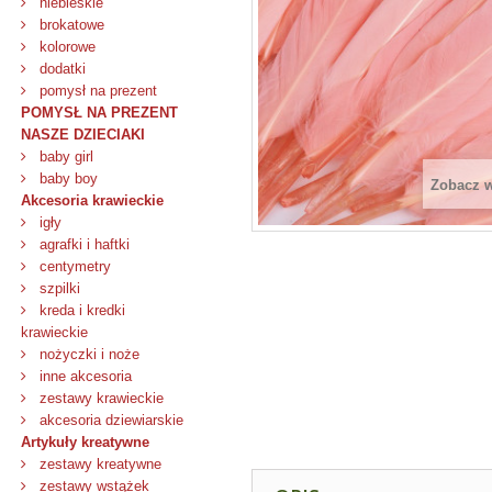
niebieskie
brokatowe
kolorowe
dodatki
pomysł na prezent
POMYSŁ NA PREZENT
NASZE DZIECIAKI
baby girl
baby boy
Zobacz 
Akcesoria krawieckie
igły
agrafki i haftki
centymetry
szpilki
kreda i kredki
krawieckie
nożyczki i noże
inne akcesoria
zestawy krawieckie
akcesoria dziewiarskie
Artykuły kreatywne
zestawy kreatywne
zestawy wstążek