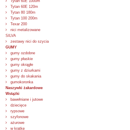
Tytan 60E 1000m
Tytan 60E 120m
Tytan 80 180m
Tytan 100 200m
Texar 200
nici metalizowane
SILVA
zestawy nici do szycia
GUMY
gumy ozdobne
gumy płaskie
gumy okrągłe
gumy z dziurkami
gumy do skakania
gumokoronka
Naszywki żakardowe
Wstążki
bawełniane i jutowe
dziecięce
rypsowe
szyfonowe
ażurowe
w kratkę