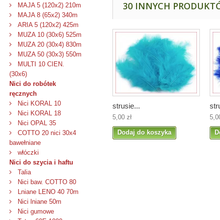
30 INNYCH PRODUKTÓ
MAJA 5 (120x2) 210m
MAJA 8 (65x2) 340m
ARIA 5 (120x2) 425m
MUZA 10 (30x6) 525m
MUZA 20 (30x4) 830m
MUZA 50 (30x3) 550m
MULTI 10 CIEN.
(30x6)
Nici do robótek
ręcznych
Nici KORAL 10
strusie...
str
Nici KORAL 18
5,00 zł
5,0
Nici OPAL 35
Dodaj do koszyka
D
COTTO 20 nici 30x4
bawełniane
włóczki
Nici do szycia i haftu
Talia
Nici baw. COTTO 80
Lniane LENO 40 70m
Nici lniane 50m
Nici gumowe