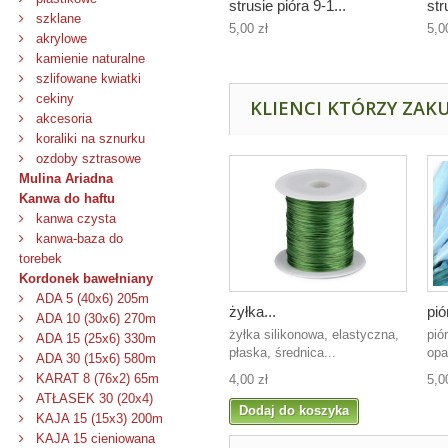
strusie pióra 9-1...
str
szklane
5,00 zł
5,0
akrylowe
kamienie naturalne
szlifowane kwiatki
cekiny
KLIENCI KTÓRZY ZAKU
akcesoria
koraliki na sznurku
ozdoby sztrasowe
Mulina Ariadna
Kanwa do haftu
kanwa czysta
kanwa-baza do
torebek
Kordonek bawełniany
ADA 5 (40x6) 205m
żyłka...
pió
ADA 10 (30x6) 270m
żyłka silikonowa, elastyczna,
pió
ADA 15 (25x6) 330m
płaska, średnica...
opa
ADA 30 (15x6) 580m
KARAT 8 (76x2) 65m
4,00 zł
5,0
ATŁASEK 30 (20x4)
Dodaj do koszyka
KAJA 15 (15x3) 200m
KAJA 15 cieniowana