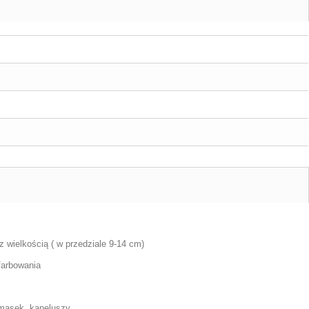
z wielkością ( w przedziale 9-14 cm)
afarbowania
 masek, kapeluszy