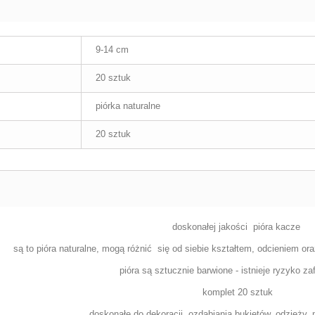
9-14 cm
20 sztuk
piórka naturalne
20 sztuk
doskonałej jakości pióra kacze
są to pióra naturalne,
mogą różnić
się od siebie kształtem, odcieniem ora
pióra są sztucznie barwione - istnieje ryzyko z
komplet 20 sztuk
doskonałe do dekoracji, ozdabiania bukietów, odzieży,