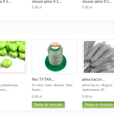
a 9-1...
strusie pióra 9-1...
strusie pióra 9-1...
5,00 zł
5,00 zł
Nici TYTAN...
pióra kacze...
a plastikowe,
Do skór, futer, obuwia, futer,
pióra kacze, długość
 mm,...
tkanin...
opakowanie 20...
6,90 zł
5,00 zł
Dodaj do koszyka
Dodaj do koszyka