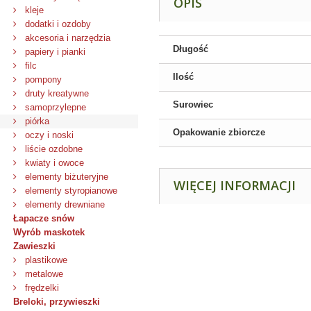
OPIS
kleje
dodatki i ozdoby
akcesoria i narzędzia
Długość
papiery i pianki
filc
Ilość
pompony
druty kreatywne
Surowiec
samoprzylepne
piórka
Opakowanie zbiorcze
oczy i noski
liście ozdobne
kwiaty i owoce
elementy biżuteryjne
WIĘCEJ INFORMACJI
elementy styropianowe
elementy drewniane
Łapacze snów
Wyrób maskotek
Zawieszki
plastikowe
metalowe
frędzelki
Breloki, przywieszki