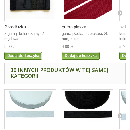
Przedłużka...
guma płaska...
nici 
z gumą, kolor czarny, 2-
guma płaska, szerokość 20
kompl
rzędowa
mm, kolor...
kolory
3,00 zł
4,00 zł
5,40 z
Dodaj do koszyka
Dodaj do koszyka
Dod
30 INNYCH PRODUKTÓW W TEJ SAMEJ
KATEGORII: