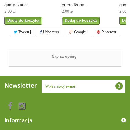
guma tkana...
guma tkana...
guma 
2,00 zł
2,00 zł
2,50 z
Dodaj do koszyka
Dodaj do koszyka
Dod
Tweetuj
Udostępnij
Google+
Pinterest
Napisz opinię
Newsletter
Informacja