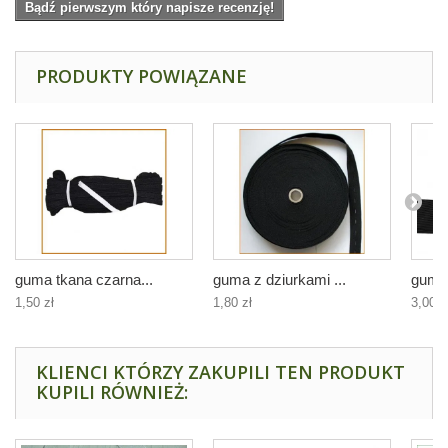
Bądź pierwszym który napisze recenzję!
PRODUKTY POWIĄZANE
guma tkana czarna...
guma z dziurkami ...
guma 
1,50 zł
1,80 zł
3,00 z
KLIENCI KTÓRZY ZAKUPILI TEN PRODUKT
KUPILI RÓWNIEŻ: