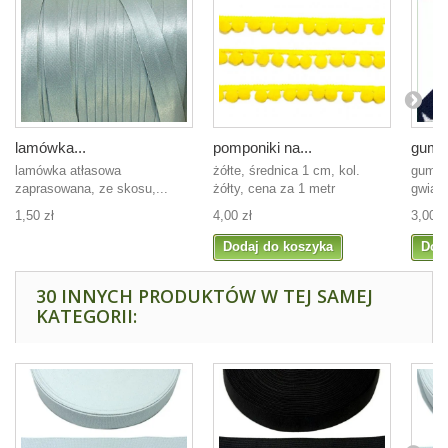
lamówka...
pomponiki na...
guma 
lamówka atłasowa
żółte, średnica 1 cm, kol.
guma 
zaprasowana, ze skosu,...
żółty, cena za 1 metr
gwiazd
1,50 zł
4,00 zł
3,00 z
Dodaj do koszyka
Dod
30 INNYCH PRODUKTÓW W TEJ SAMEJ
KATEGORII: