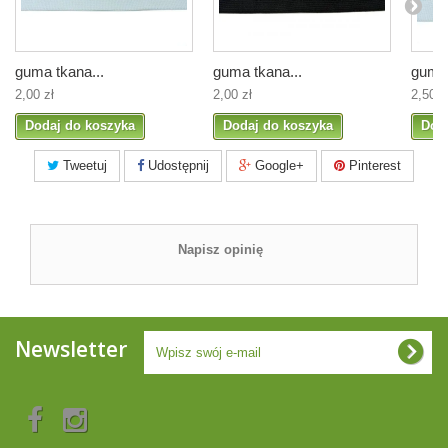
guma tkana...
guma tkana...
guma 
2,00 zł
2,00 zł
2,50 z
Dodaj do koszyka
Dodaj do koszyka
Dod
Tweetuj
Udostępnij
Google+
Pinterest
Napisz opinię
Newsletter