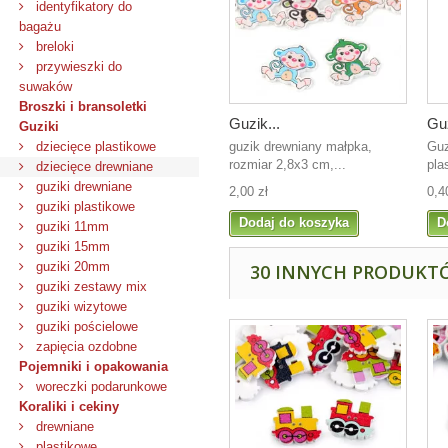
identyfikatory do
bagażu
breloki
przywieszki do
suwaków
Broszki i bransoletki
Guzik...
Guz
Guziki
guzik drewniany małpka,
Guz
dziecięce plastikowe
rozmiar 2,8x3 cm,...
pla
dziecięce drewniane
guziki drewniane
2,00 zł
0,4
guziki plastikowe
Dodaj do koszyka
D
guziki 11mm
guziki 15mm
guziki 20mm
30 INNYCH PRODUKTÓ
guziki zestawy mix
guziki wizytowe
guziki pościelowe
zapięcia ozdobne
Pojemniki i opakowania
woreczki podarunkowe
Koraliki i cekiny
drewniane
plastikowe