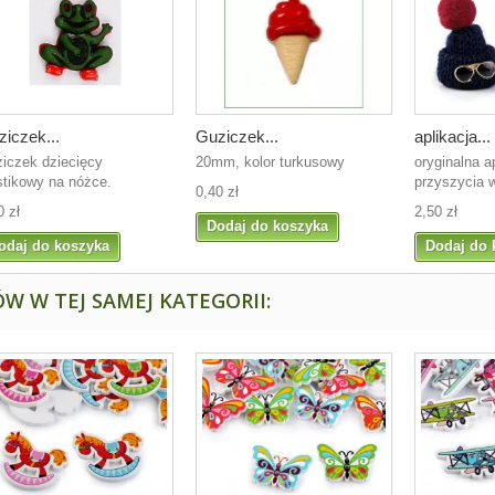
iczek...
Guziczek...
aplikacja...
iczek dziecięcy
20mm, kolor turkusowy
oryginalna a
stikowy na nóżce.
przyszycia w
0,40 zł
0 zł
2,50 zł
Dodaj do koszyka
odaj do koszyka
Dodaj do 
W W TEJ SAMEJ KATEGORII: