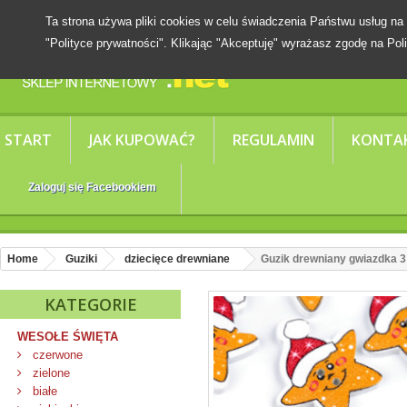
Ta strona używa pliki cookies w celu świadczenia Państwu usług
"Polityce prywatności". Klikając "Akceptuję" wyrażasz zgodę na Poli
START
JAK KUPOWAĆ?
REGULAMIN
KONTA
Zaloguj się Facebookiem
Home
Guziki
dziecięce drewniane
Guzik drewniany gwiazdka 3
KATEGORIE
WESOŁE ŚWIĘTA
czerwone
zielone
białe