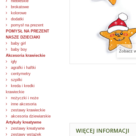
niebieskie
brokatowe
kolorowe
dodatki
pomysł na prezent
POMYSŁ NA PREZENT
NASZE DZIECIAKI
baby girl
baby boy
Zobacz 
Akcesoria krawieckie
igły
agrafki i haftki
centymetry
szpilki
kreda i kredki
krawieckie
nożyczki i noże
inne akcesoria
zestawy krawieckie
akcesoria dziewiarskie
Artykuły kreatywne
zestawy kreatywne
WIĘCEJ INFORMACJI
zestawy wstążek