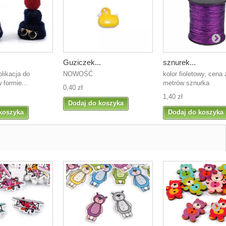
Guziczek...
sznurek...
plikacja do
NOWOŚĆ
kolor fioletowy, cena 
 formie...
metrów sznurka
0,40 zł
1,40 zł
Dodaj do koszyka
koszyka
Dodaj do koszyka