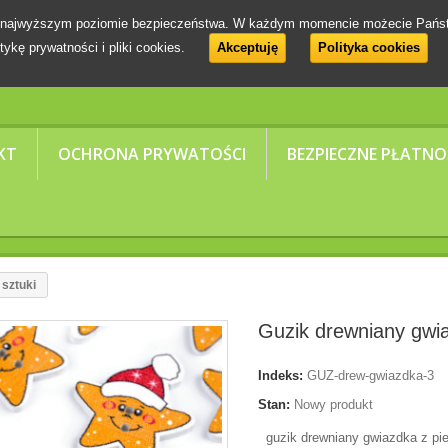
 na najwyższym poziomie bezpieczeństwa. W każdym momencie możecie Pańs
tykę prywatności i pliki cookies.
Akceptuję
Polityka cookies
KT
OCHRONA PRYWATOŚCI
BEZPIECZNE PŁATNO
 sztuki
Guzik drewniany gwia
Indeks:
GUZ-drew-gwiazdka-3
Stan:
Nowy produkt
guzik drewniany gwiazdka z pie