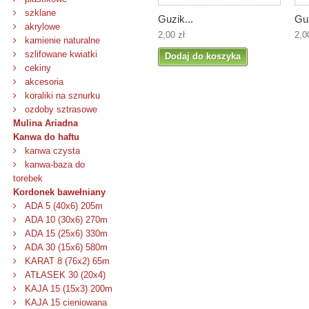
szklane
Guzik...
Guz
akrylowe
2,00 zł
2,0
kamienie naturalne
szlifowane kwiatki
Dodaj do koszyka
cekiny
akcesoria
koraliki na sznurku
ozdoby sztrasowe
Mulina Ariadna
Kanwa do haftu
kanwa czysta
kanwa-baza do
torebek
Kordonek bawełniany
ADA 5 (40x6) 205m
ADA 10 (30x6) 270m
ADA 15 (25x6) 330m
ADA 30 (15x6) 580m
KARAT 8 (76x2) 65m
ATŁASEK 30 (20x4)
KAJA 15 (15x3) 200m
KAJA 15 cieniowana