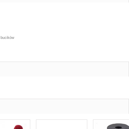
, bucików
h