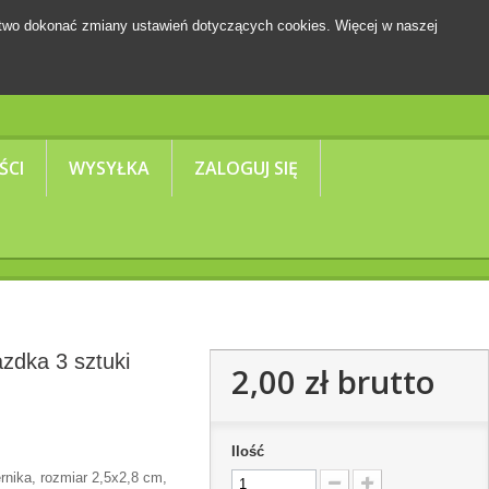
two dokonać zmiany ustawień dotyczących cookies. Więcej w naszej
Koszyk
(pusty)
ŚCI
WYSYŁKA
ZALOGUJ SIĘ
zdka 3 sztuki
2,00 zł
brutto
Ilość
rnika, rozmiar 2,5x2,8 cm,