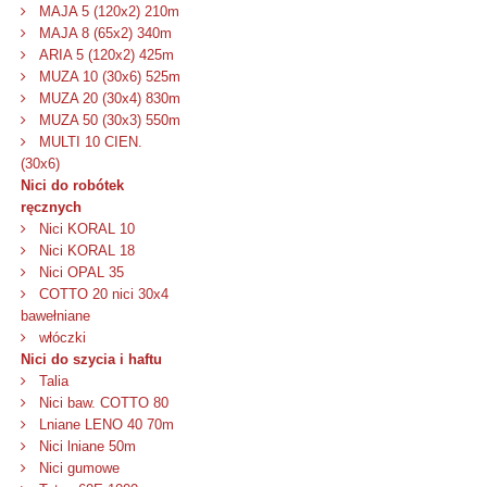
MAJA 5 (120x2) 210m
MAJA 8 (65x2) 340m
ARIA 5 (120x2) 425m
MUZA 10 (30x6) 525m
MUZA 20 (30x4) 830m
MUZA 50 (30x3) 550m
MULTI 10 CIEN.
(30x6)
Nici do robótek
ręcznych
Nici KORAL 10
Nici KORAL 18
Nici OPAL 35
COTTO 20 nici 30x4
bawełniane
włóczki
Nici do szycia i haftu
Talia
Nici baw. COTTO 80
Lniane LENO 40 70m
Nici lniane 50m
Nici gumowe