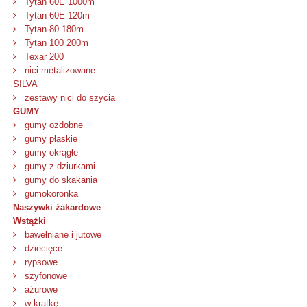
Tytan 60E 1000m
Tytan 60E 120m
Tytan 80 180m
Tytan 100 200m
Texar 200
nici metalizowane
SILVA
zestawy nici do szycia
GUMY
gumy ozdobne
gumy płaskie
gumy okrągłe
gumy z dziurkami
gumy do skakania
gumokoronka
Naszywki żakardowe
Wstążki
bawełniane i jutowe
dziecięce
rypsowe
szyfonowe
ażurowe
w kratkę