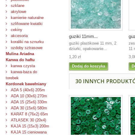
szklane
akrylowe
kamienie naturalne
szlifowane kwiatki
cekiny
akcesoria
guziki 11mm...
guz
koraliki na sznurku
guziki plastikowe 11 mm, 2
zes
ozdoby sztrasowe
dziurki, opakowanie...
11 
Mulina Ariadna
1,20 zł
3,0
Kanwa do haftu
kanwa czysta
Dodaj do koszyka
D
kanwa-baza do
torebek
30 INNYCH PRODUKTÓ
Kordonek bawełniany
ADA 5 (40x6) 205m
ADA 10 (30x6) 270m
ADA 15 (25x6) 330m
ADA 30 (15x6) 580m
KARAT 8 (76x2) 65m
ATŁASEK 30 (20x4)
KAJA 15 (15x3) 200m
KAJA 15 cieniowana