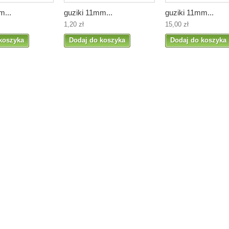
m...
guziki 11mm...
guziki 11mm...
1,20 zł
15,00 zł
koszyka
Dodaj do koszyka
Dodaj do koszyka