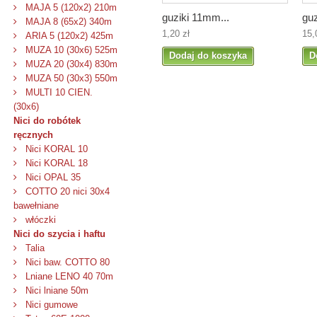
MAJA 5 (120x2) 210m
guziki 11mm...
guz
MAJA 8 (65x2) 340m
1,20 zł
15,
ARIA 5 (120x2) 425m
MUZA 10 (30x6) 525m
Dodaj do koszyka
D
MUZA 20 (30x4) 830m
MUZA 50 (30x3) 550m
MULTI 10 CIEN.
(30x6)
Nici do robótek
ręcznych
Nici KORAL 10
Nici KORAL 18
Nici OPAL 35
COTTO 20 nici 30x4
bawełniane
włóczki
Nici do szycia i haftu
Talia
Nici baw. COTTO 80
Lniane LENO 40 70m
Nici lniane 50m
Nici gumowe