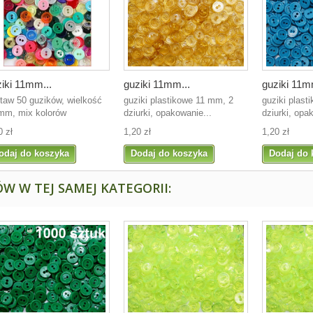
iki 11mm...
guziki 11mm...
guziki 11m
taw 50 guzików, wielkość
guziki plastikowe 11 mm, 2
guziki plast
mm, mix kolorów
dziurki, opakowanie...
dziurki, opa
0 zł
1,20 zł
1,20 zł
odaj do koszyka
Dodaj do koszyka
Dodaj do 
W W TEJ SAMEJ KATEGORII: