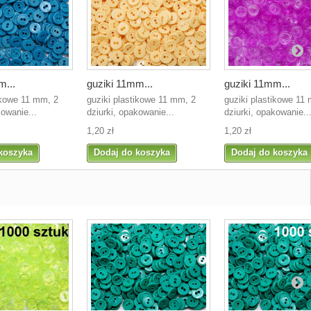
m...
guziki 11mm...
guziki 11mm...
ikowe 11 mm, 2
guziki plastikowe 11 mm, 2
guziki plastikowe 11
kowanie...
dziurki, opakowanie...
dziurki, opakowanie..
1,20 zł
1,20 zł
koszyka
Dodaj do koszyka
Dodaj do koszyka