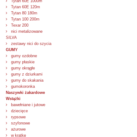
Tytan 60E 1000m
Tytan 60E 120m
Tytan 80 180m
Tytan 100 200m
Texar 200
nici metalizowane
SILVA
zestawy nici do szycia
GUMY
gumy ozdobne
gumy płaskie
gumy okrągłe
gumy z dziurkami
gumy do skakania
gumokoronka
Naszywki żakardowe
Wstążki
bawełniane i jutowe
dziecięce
rypsowe
szyfonowe
ażurowe
w kratkę