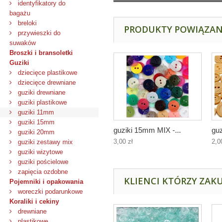
identyfikatory do
bagażu
breloki
PRODUKTY POWIĄZA
przywieszki do
suwaków
Broszki i bransoletki
Guziki
dziecięce plastikowe
dziecięce drewniane
guziki drewniane
guziki plastikowe
guziki 11mm
guziki 15mm
guziki 15mm MIX -...
guz
guziki 20mm
3,00 zł
2,0
guziki zestawy mix
guziki wizytowe
guziki pościelowe
zapięcia ozdobne
KLIENCI KTÓRZY ZAKU
Pojemniki i opakowania
woreczki podarunkowe
Koraliki i cekiny
drewniane
plastikowe