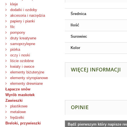
kleje
dodatki i ozdoby
Średnica
akcesoria i narzędzia
papiery i pianki
Ilość
filc
pompony
Surowiec
druty kreatywne
samoprzylepne
Kolor
piórka
oczy i noski
liście ozdobne
kwiaty i owoce
WIĘCEJ INFORMACJI
elementy biżuteryjne
elementy styropianowe
elementy drewniane
Łapacze snów
Wyrób maskotek
Zawieszki
OPINIE
plastikowe
metalowe
frędzelki
Breloki, przywieszki
Bądź pierwszym który napisze re