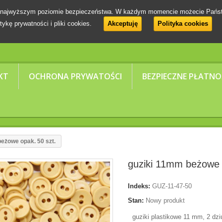
 na najwyższym poziomie bezpieczeństwa. W każdym momencie możecie Pańs
tykę prywatności i pliki cookies.
Akceptuję
Polityka cookies
KT
OCHRONA PRYWATOŚCI
BEZPIECZNE PŁATNO
eżowe opak. 50 szt.
guziki 11mm beżowe 
Indeks:
GUZ-11-47-50
Stan:
Nowy produkt
guziki plastikowe 11 mm, 2 dzi