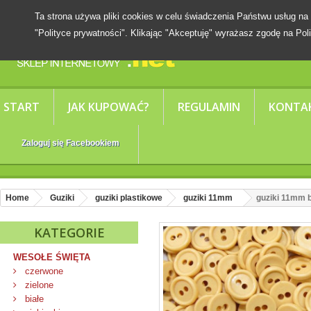
Ta strona używa pliki cookies w celu świadczenia Państwu usług
"Polityce prywatności". Klikając "Akceptuję" wyrażasz zgodę na Poli
START
JAK KUPOWAĆ?
REGULAMIN
KONTA
Zaloguj się Facebookiem
Home
Guziki
guziki plastikowe
guziki 11mm
guziki 11mm b
KATEGORIE
WESOŁE ŚWIĘTA
czerwone
zielone
białe