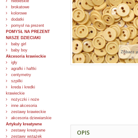
niebieskie
brokatowe
kolorowe
dodatki
pomysł na prezent
POMYSŁ NA PREZENT
NASZE DZIECIAKI
baby girl
baby boy
Zobacz 
Akcesoria krawieckie
igły
agrafki i haftki
centymetry
szpilki
kreda i kredki
krawieckie
nożyczki i noże
inne akcesoria
zestawy krawieckie
akcesoria dziewiarskie
Artykuły kreatywne
zestawy kreatywne
OPIS
zestawy wstążek