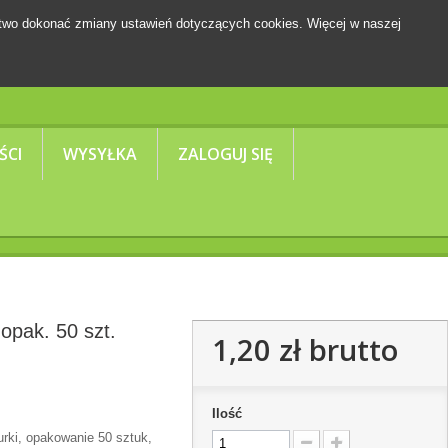
two dokonać zmiany ustawień dotyczących cookies. Więcej w naszej
Koszyk
(pusty)
ŚCI
WYSYŁKA
ZALOGUJ SIĘ
opak. 50 szt.
1,20 zł
brutto
Ilość
urki, opakowanie 50 sztuk,