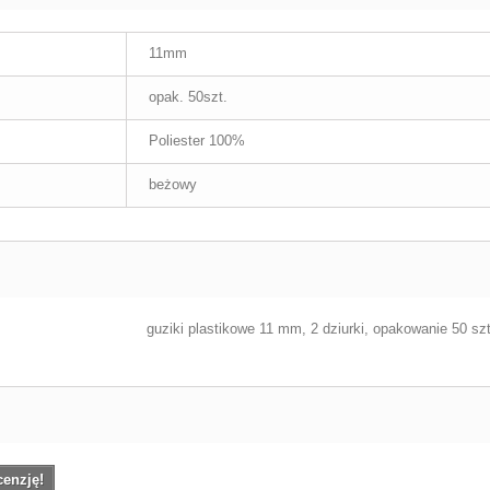
11mm
opak. 50szt.
Poliester 100%
beżowy
guziki plastikowe 11 mm, 2 dziurki,
opakowanie 50 sz
cenzję!