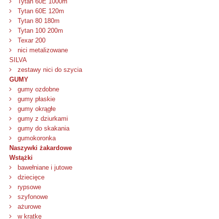
Tytan 60E 1000m
Tytan 60E 120m
Tytan 80 180m
Tytan 100 200m
Texar 200
nici metalizowane
SILVA
zestawy nici do szycia
GUMY
gumy ozdobne
gumy płaskie
gumy okrągłe
gumy z dziurkami
gumy do skakania
gumokoronka
Naszywki żakardowe
Wstążki
bawełniane i jutowe
dziecięce
rypsowe
szyfonowe
ażurowe
w kratkę