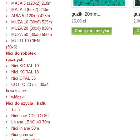
MAJA 5 (120x2) 210m
MAJA 8 (65x2) 340m
guziki 20mm...
guz
ARIA 5 (120x2) 425m
15,00 zł
2,0
MUZA 10 (30x6) 525m
MUZA 20 (30x4) 830m
Dodaj do koszyka
D
MUZA 50 (30x3) 550m
MULTI 10 CIEN.
(30x6)
Nici do robótek
ręcznych
Nici KORAL 10
Nici KORAL 18
Nici OPAL 35
COTTO 20 nici 30x4
bawełniane
włóczki
Nici do szycia i haftu
Talia
Nici baw. COTTO 80
Lniane LENO 40 70m
Nici lniane 50m
Nici gumowe