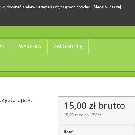
two dokonać zmiany ustawień dotyczących cookies. Więcej w naszej
Koszyk
(pusty)
ŚCI
WYSYŁKA
ZALOGUJ SIĘ
czyste opak.
15,00 zł
brutto
15,00 zł
za op. 250szt.
Ilość