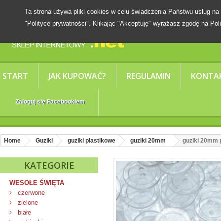
Ta strona używa pliki cookies w celu świadczenia Państwu usług
"Polityce prywatności". Klikając "Akceptuję" wyrażasz zgodę na Poli
START
JAK KUPOWAĆ?
REGULAMIN
KONTA
Zaloguj się Facebookiem
Home
Guziki
guziki plastikowe
guziki 20mm
guziki 20mm p
KATEGORIE
WESOŁE ŚWIĘTA
czerwone
zielone
białe