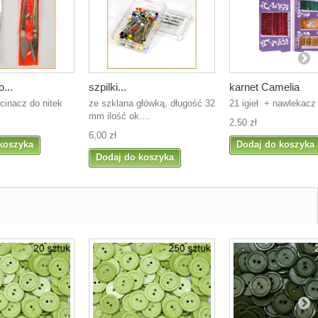
...
szpilki...
karnet Camelia
cinacz do nitek
ze szklana główką, długość 32
21 igieł + nawlekacz
mm ilość ok....
2,50 zł
6,00 zł
koszyka
Dodaj do koszyka
Dodaj do koszyka