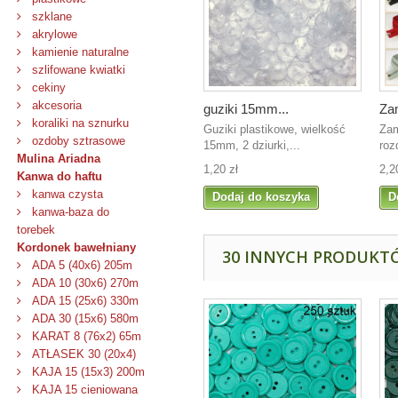
szklane
akrylowe
kamienie naturalne
szlifowane kwiatki
cekiny
akcesoria
guziki 15mm...
Za
koraliki na sznurku
Guziki plastikowe, wielkość
Zam
ozdoby sztrasowe
15mm, 2 dziurki,...
roz
Mulina Ariadna
1,20 zł
2,2
Kanwa do haftu
kanwa czysta
Dodaj do koszyka
D
kanwa-baza do
torebek
Kordonek bawełniany
30 INNYCH PRODUKTÓ
ADA 5 (40x6) 205m
ADA 10 (30x6) 270m
ADA 15 (25x6) 330m
ADA 30 (15x6) 580m
KARAT 8 (76x2) 65m
ATŁASEK 30 (20x4)
KAJA 15 (15x3) 200m
KAJA 15 cieniowana