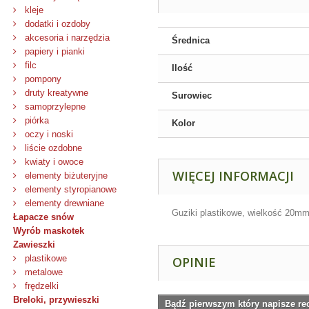
kleje
dodatki i ozdoby
akcesoria i narzędzia
Średnica
papiery i pianki
filc
Ilość
pompony
druty kreatywne
Surowiec
samoprzylepne
piórka
Kolor
oczy i noski
liście ozdobne
kwiaty i owoce
WIĘCEJ INFORMACJI
elementy biżuteryjne
elementy styropianowe
elementy drewniane
Guziki plastikowe, wielkość 20mm
Łapacze snów
Wyrób maskotek
Zawieszki
plastikowe
OPINIE
metalowe
frędzelki
Breloki, przywieszki
Bądź pierwszym który napisze re