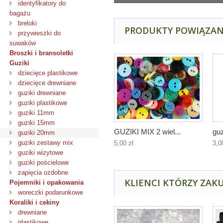
identyfikatory do
bagażu
breloki
PRODUKTY POWIĄZA
przywieszki do
suwaków
Broszki i bransoletki
Guziki
dziecięce plastikowe
dziecięce drewniane
guziki drewniane
guziki plastikowe
guziki 11mm
guziki 15mm
GUZIKI MIX 2 wiel...
guz
guziki 20mm
guziki zestawy mix
5,00 zł
3,0
guziki wizytowe
guziki pościelowe
zapięcia ozdobne
KLIENCI KTÓRZY ZAKU
Pojemniki i opakowania
woreczki podarunkowe
Koraliki i cekiny
drewniane
plastikowe