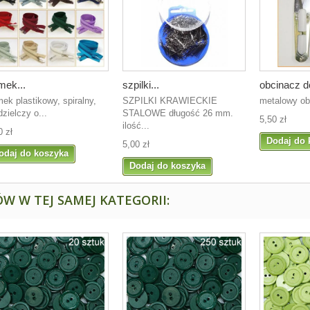
mek...
szpilki...
obcinacz do
ek plastikowy, spiralny,
SZPILKI KRAWIECKIE
metalowy ob
dzielczy o...
STALOWE długość 26 mm.
5,50 zł
ilość...
0 zł
Dodaj do 
5,00 zł
odaj do koszyka
Dodaj do koszyka
W W TEJ SAMEJ KATEGORII: