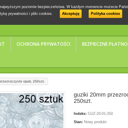
 na najwyższym poziomie bezpieczeństwa. W każdym momencie możecie Pańs
tykę prywatności i pliki cookies.
Akceptuję
Polityka cookies
KT
OCHRONA PRYWATOŚCI
BEZPIECZNE PŁATNO
rzezroczyste opak. 250szt.
guziki 20mm przezro
250szt.
Indeks:
GUZ-20-01-250
Stan:
Nowy produkt