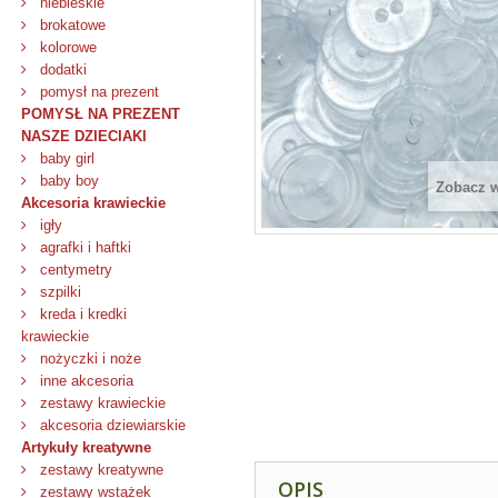
niebieskie
brokatowe
kolorowe
dodatki
pomysł na prezent
POMYSŁ NA PREZENT
NASZE DZIECIAKI
baby girl
baby boy
Zobacz 
Akcesoria krawieckie
igły
agrafki i haftki
centymetry
szpilki
kreda i kredki
krawieckie
nożyczki i noże
inne akcesoria
zestawy krawieckie
akcesoria dziewiarskie
Artykuły kreatywne
zestawy kreatywne
OPIS
zestawy wstążek