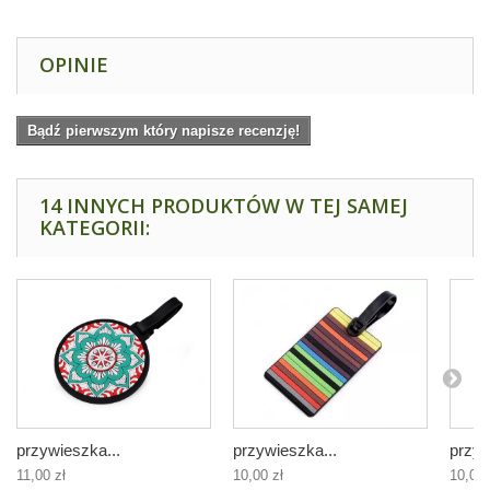
OPINIE
Bądź pierwszym który napisze recenzję!
14 INNYCH PRODUKTÓW W TEJ SAMEJ
KATEGORII:
przywieszka...
przywieszka...
przyw
11,00 zł
10,00 zł
10,00 