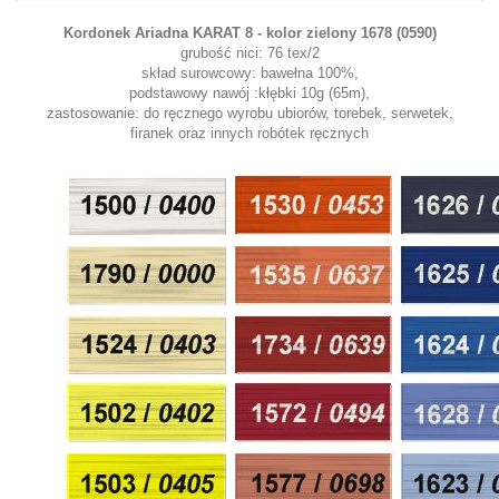
Kordonek Ariadna KARAT 8 -
kolor zielony 1678 (0590)
grubość nici: 76 tex/2
skład surowcowy: bawełna 100%,
podstawowy nawój :kłębki 10g (65m),
zastosowanie: do ręcznego wyrobu ubiorów, torebek, serwetek,
firanek oraz innych robótek ręcznych