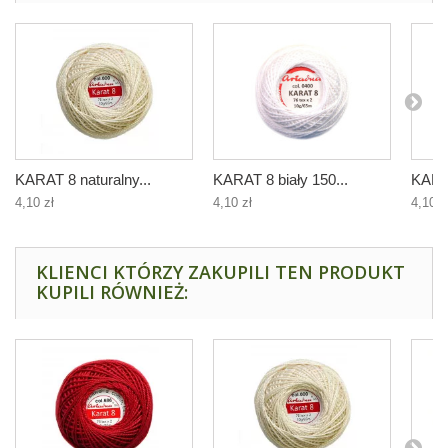
KARAT 8 naturalny...
KARAT 8 biały 150...
KARAT
4,10 zł
4,10 zł
4,10 z
KLIENCI KTÓRZY ZAKUPILI TEN PRODUKT
KUPILI RÓWNIEŻ: