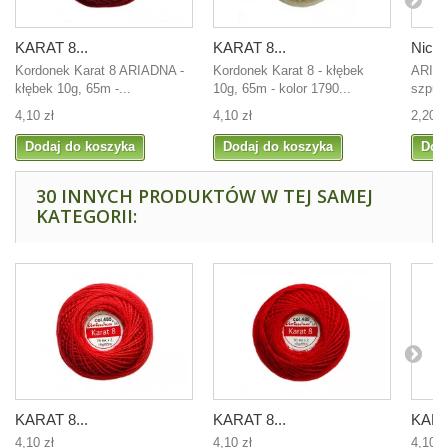
KARAT 8...
KARAT 8...
Nici 
Kordonek Karat 8 ARIADNA -
Kordonek Karat 8 - kłębek
ARIAD
kłębek 10g, 65m -...
10g, 65m - kolor 1790...
szpul
4,10 zł
4,10 zł
2,20 z
Dodaj do koszyka
Dodaj do koszyka
Dod
30 INNYCH PRODUKTÓW W TEJ SAMEJ
KATEGORII:
KARAT 8...
KARAT 8...
KARAT
4,10 zł
4,10 zł
4,10 z