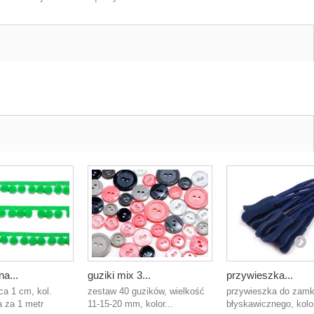
a...
guziki mix 3...
przywieszka...
ica 1 cm, kol.
zestaw 40 guzików, wielkość
przywieszka do zam
a za 1 metr
11-15-20 mm, kolor...
błyskawicznego, kolor