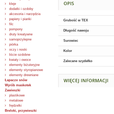
OPIS
kleje
dodatki i ozdoby
akcesoria i narzędzia
papiery i pianki
Grubość w TEX
filc
pompony
Długość nawoju
druty kreatywne
samoprzylepne
Surowiec
piórka
oczy i noski
Kolor
liście ozdobne
kwiaty i owoce
Zalecane szydełko
elementy biżuteryjne
elementy styropianowe
elementy drewniane
WIĘCEJ INFORMACJI
Łapacze snów
Wyrób maskotek
Zawieszki
plastikowe
metalowe
frędzelki
Breloki, przywieszki