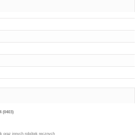
4 (0403)
ek oraz innych robótek ręcznych