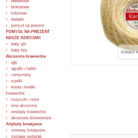
niebieskie
brokatowe
kolorowe
dodatki
pomysł na prezent
POMYSŁ NA PREZENT
NASZE DZIECIAKI
baby girl
baby boy
Zobacz 
Akcesoria krawieckie
igły
agrafki i haftki
centymetry
szpilki
kreda i kredki
krawieckie
nożyczki i noże
inne akcesoria
zestawy krawieckie
akcesoria dziewiarskie
Artykuły kreatywne
zestawy kreatywne
zestawy wstążek