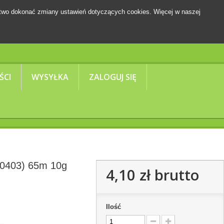
two dokonać zmiany ustawień dotyczących cookies. Więcej w naszej
Koszyk
(pusty)
ŚCI
WYSYŁKA
ZALOGUJ SIĘ
(0403) 65m 10g
4,10 zł
brutto
Ilość