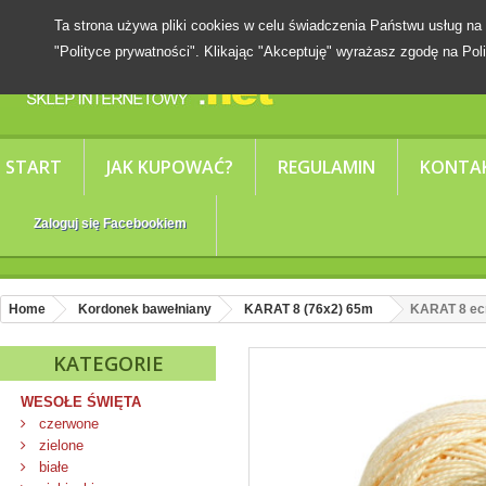
Ta strona używa pliki cookies w celu świadczenia Państwu usług
"Polityce prywatności". Klikając "Akceptuję" wyrażasz zgodę na Poli
START
JAK KUPOWAĆ?
REGULAMIN
KONTA
Zaloguj się Facebookiem
Home
Kordonek bawełniany
KARAT 8 (76x2) 65m
KARAT 8 ecr
KATEGORIE
WESOŁE ŚWIĘTA
czerwone
zielone
białe