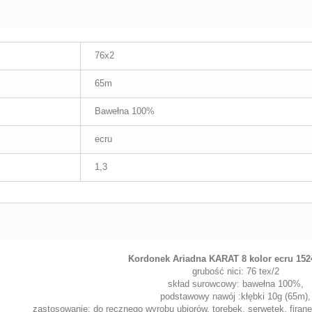
76x2
65m
Bawełna 100%
ecru
1,3
Kordonek Ariadna KARAT 8
kolor
ecru 152
grubość nici: 76 tex/2
skład surowcowy: bawełna 100%,
podstawowy nawój :kłębki 10g (65m),
zastosowanie: do ręcznego wyrobu ubiorów, torebek, serwetek, firan