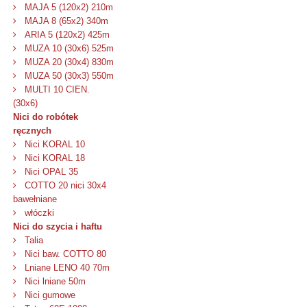
MAJA 5 (120x2) 210m
MAJA 8 (65x2) 340m
ARIA 5 (120x2) 425m
MUZA 10 (30x6) 525m
MUZA 20 (30x4) 830m
MUZA 50 (30x3) 550m
MULTI 10 CIEN.
(30x6)
Nici do robótek
ręcznych
Nici KORAL 10
Nici KORAL 18
Nici OPAL 35
COTTO 20 nici 30x4
bawełniane
włóczki
Nici do szycia i haftu
Talia
Nici baw. COTTO 80
Lniane LENO 40 70m
Nici lniane 50m
Nici gumowe