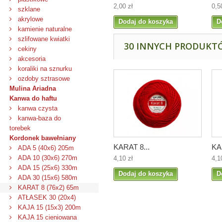
2,00 zł
0,5
szklane
akrylowe
Dodaj do koszyka
D
kamienie naturalne
szlifowane kwiatki
30 INNYCH PRODUKTÓ
cekiny
akcesoria
koraliki na sznurku
ozdoby sztrasowe
Mulina Ariadna
Kanwa do haftu
kanwa czysta
kanwa-baza do
torebek
Kordonek bawełniany
KARAT 8...
KA
ADA 5 (40x6) 205m
ADA 10 (30x6) 270m
4,10 zł
4,1
ADA 15 (25x6) 330m
Dodaj do koszyka
D
ADA 30 (15x6) 580m
KARAT 8 (76x2) 65m
ATŁASEK 30 (20x4)
KAJA 15 (15x3) 200m
KAJA 15 cieniowana