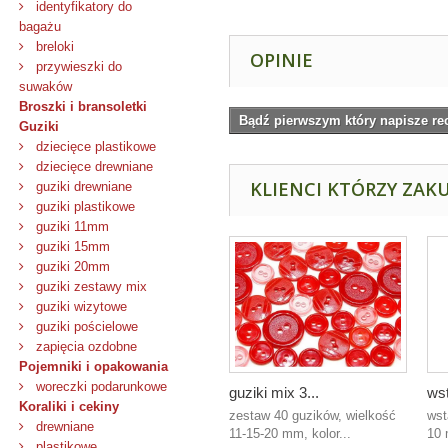
identyfikatory do
bagażu
breloki
OPINIE
przywieszki do
suwaków
Broszki i bransoletki
Bądź pierwszym który napisze re
Guziki
dziecięce plastikowe
dziecięce drewniane
KLIENCI KTÓRZY ZAKU
guziki drewniane
guziki plastikowe
guziki 11mm
guziki 15mm
guziki 20mm
guziki zestawy mix
guziki wizytowe
guziki pościelowe
zapięcia ozdobne
Pojemniki i opakowania
woreczki podarunkowe
guziki mix 3...
wst
Koraliki i cekiny
zestaw 40 guzików, wielkość
wst
drewniane
11-15-20 mm, kolor...
10 
plastikowe