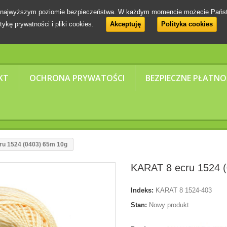
 na najwyższym poziomie bezpieczeństwa. W każdym momencie możecie Pańs
tykę prywatności i pliki cookies.
Akceptuję
Polityka cookies
KT
OCHRONA PRYWATOŚCI
BEZPIECZNE PŁATNO
u 1524 (0403) 65m 10g
KARAT 8 ecru 1524 
Indeks:
KARAT 8 1524-403
Stan:
Nowy produkt