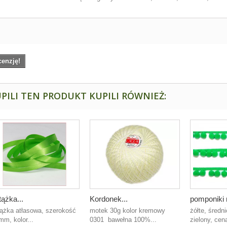
cenzję!
PILI TEN PRODUKT KUPILI RÓWNIEŻ:
ążka...
Kordonek...
pomponiki n
ążka atłasowa, szerokość
motek 30g kolor kremowy
żółte, średn
mm, kolor...
0301 bawełna 100%...
zielony, cen