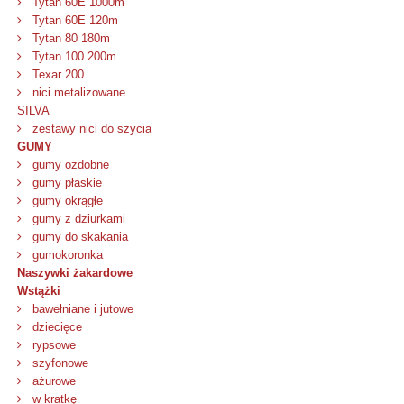
Tytan 60E 1000m
Tytan 60E 120m
Tytan 80 180m
Tytan 100 200m
Texar 200
nici metalizowane
SILVA
zestawy nici do szycia
GUMY
gumy ozdobne
gumy płaskie
gumy okrągłe
gumy z dziurkami
gumy do skakania
gumokoronka
Naszywki żakardowe
Wstążki
bawełniane i jutowe
dziecięce
rypsowe
szyfonowe
ażurowe
w kratkę