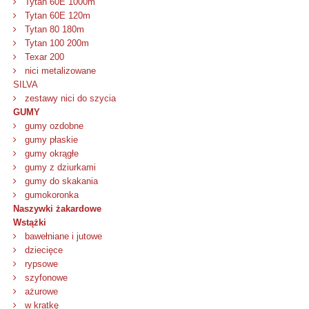
Tytan 60E 1000m
Tytan 60E 120m
Tytan 80 180m
Tytan 100 200m
Texar 200
nici metalizowane
SILVA
zestawy nici do szycia
GUMY
gumy ozdobne
gumy płaskie
gumy okrągłe
gumy z dziurkami
gumy do skakania
gumokoronka
Naszywki żakardowe
Wstążki
bawełniane i jutowe
dziecięce
rypsowe
szyfonowe
ażurowe
w kratkę