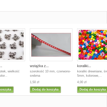
..
wstążka z...
koraliki...
otek, wielkość
szerokość 10 mm, czerwono-
koraliki drewniane, ś
lor...
srebrna
5mm, kolorowe,...
1,50 zł
4,00 zł
koszyka
Dodaj do koszyka
Dodaj do koszyka