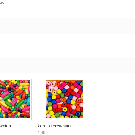
tuk
wnian...
koraliki drewnian...
1,40 zł