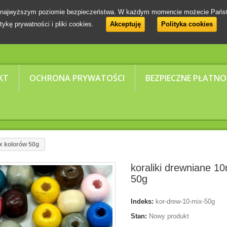
 na najwyższym poziomie bezpieczeństwa. W każdym momencie możecie Pańs
tykę prywatności i pliki cookies.
Akceptuję
Polityka cookies
KT
OCHRONA PRYWATOŚCI
BEZPIECZNE PŁATNO
x kolorów 50g
koraliki drewniane 1
50g
Indeks:
kor-drew-10-mix-50g
Stan:
Nowy produkt