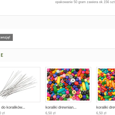
opakowanie 50 gram zawiera ok.156 sz
cenzję!
NE
y do koralików...
koraliki drewnian...
koraliki dre
0 zł
6,50 zł
6,50 zł