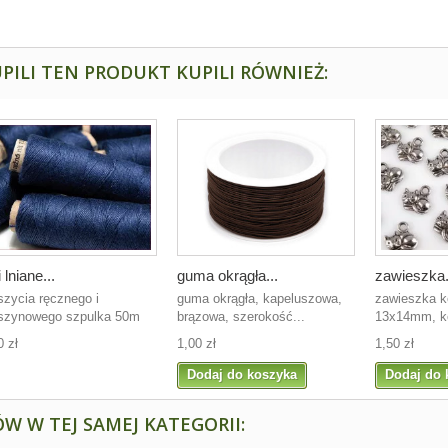
PILI TEN PRODUKT KUPILI RÓWNIEŻ:
i lniane...
guma okrągła...
zawieszka.
szycia ręcznego i
guma okrągła, kapeluszowa,
zawieszka k
zynowego szpulka 50m
brązowa, szerokość...
13x14mm, ko
0 zł
1,00 zł
1,50 zł
Dodaj do koszyka
Dodaj do 
W W TEJ SAMEJ KATEGORII: