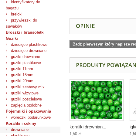
identyfikatory do
bagażu
breloki
przywieszki do
OPINIE
suwaków
Broszki i bransoletki
Guziki
Bądź pierwszym który napisze re
dziecięce plastikowe
dziecięce drewniane
guziki drewniane
guziki plastikowe
PRODUKTY POWIĄZA
guziki 11mm
guziki 15mm
guziki 20mm
guziki zestawy mix
guziki wizytowe
guziki pościelowe
zapięcia ozdobne
Pojemniki i opakowania
woreczki podarunkowe
Koraliki i cekiny
koraliki drewnian...
igł
drewniane
1,50 zł
1,5
plastikowe