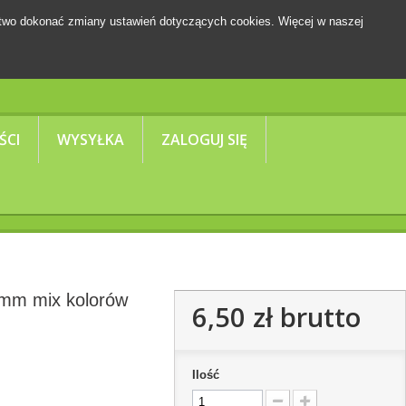
two dokonać zmiany ustawień dotyczących cookies. Więcej w naszej
Koszyk
(pusty)
ŚCI
WYSYŁKA
ZALOGUJ SIĘ
0mm mix kolorów
6,50 zł
brutto
Ilość