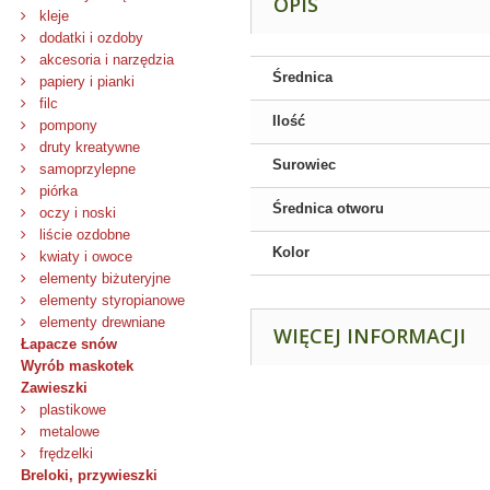
OPIS
kleje
dodatki i ozdoby
akcesoria i narzędzia
Średnica
papiery i pianki
filc
Ilość
pompony
druty kreatywne
Surowiec
samoprzylepne
piórka
Średnica otworu
oczy i noski
liście ozdobne
Kolor
kwiaty i owoce
elementy biżuteryjne
elementy styropianowe
elementy drewniane
WIĘCEJ INFORMACJI
Łapacze snów
Wyrób maskotek
Zawieszki
plastikowe
metalowe
frędzelki
Breloki, przywieszki