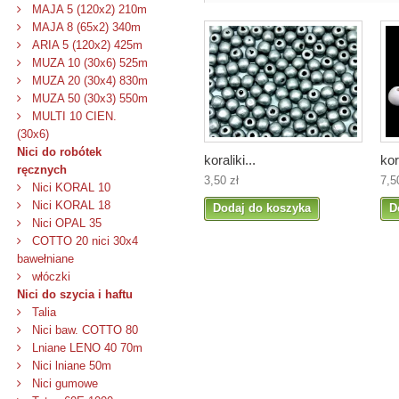
MAJA 5 (120x2) 210m
MAJA 8 (65x2) 340m
ARIA 5 (120x2) 425m
MUZA 10 (30x6) 525m
MUZA 20 (30x4) 830m
MUZA 50 (30x3) 550m
MULTI 10 CIEN.
(30x6)
Nici do robótek
koraliki...
kor
ręcznych
3,50 zł
7,5
Nici KORAL 10
Nici KORAL 18
Dodaj do koszyka
D
Nici OPAL 35
COTTO 20 nici 30x4
bawełniane
włóczki
Nici do szycia i haftu
Talia
Nici baw. COTTO 80
Lniane LENO 40 70m
Nici lniane 50m
Nici gumowe