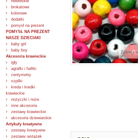
niebieskie
brokatowe
kolorowe
dodatki
pomysł na prezent
POMYSŁ NA PREZENT
NASZE DZIECIAKI
baby girl
baby boy
Zobacz 
Akcesoria krawieckie
igły
agrafki i haftki
centymetry
szpilki
kreda i kredki
krawieckie
nożyczki i noże
inne akcesoria
zestawy krawieckie
akcesoria dziewiarskie
Artykuły kreatywne
zestawy kreatywne
zestawy wstążek