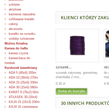
szklane
akrylowe
kamienie naturalne
KLIENCI KTÓRZY ZAKU
szlifowane kwiatki
cekiny
akcesoria
koraliki na sznurku
ozdoby sztrasowe
Mulina Ariadna
Kanwa do haftu
kanwa czysta
kanwa-baza do
torebek
sznurek...
nic
Kordonek bawełniany
sznurek satynowy, gorsetowy,
do 
ADA 5 (40x6) 205m
shamballa 2 mm,...
mas
ADA 10 (30x6) 270m
ADA 15 (25x6) 330m
0,30 zł
4,5
ADA 30 (15x6) 580m
Dodaj do koszyka
KARAT 8 (76x2) 65m
ATŁASEK 30 (20x4)
KAJA 15 (15x3) 200m
30 INNYCH PRODUKTÓ
KAJA 15 cieniowana