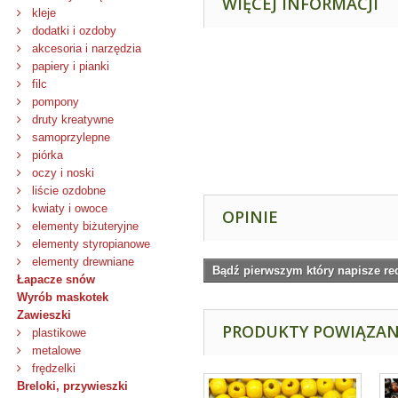
WIĘCEJ INFORMACJI
kleje
dodatki i ozdoby
akcesoria i narzędzia
papiery i pianki
filc
pompony
druty kreatywne
samoprzylepne
piórka
oczy i noski
liście ozdobne
kwiaty i owoce
OPINIE
elementy biżuteryjne
elementy styropianowe
elementy drewniane
Bądź pierwszym który napisze re
Łapacze snów
Wyrób maskotek
Zawieszki
PRODUKTY POWIĄZA
plastikowe
metalowe
frędzelki
Breloki, przywieszki