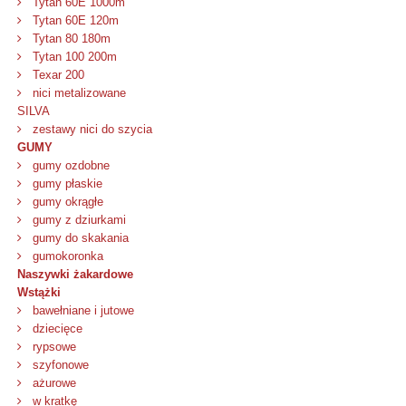
Tytan 60E 1000m
Tytan 60E 120m
Tytan 80 180m
Tytan 100 200m
Texar 200
nici metalizowane
SILVA
zestawy nici do szycia
GUMY
gumy ozdobne
gumy płaskie
gumy okrągłe
gumy z dziurkami
gumy do skakania
gumokoronka
Naszywki żakardowe
Wstążki
bawełniane i jutowe
dziecięce
rypsowe
szyfonowe
ażurowe
w kratkę