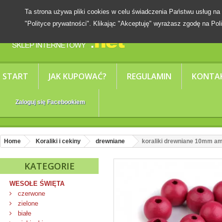
Ta strona używa pliki cookies w celu świadczenia Państwu usług
"Polityce prywatności". Klikając "Akceptuję" wyrażasz zgodę na Poli
START
JAK KUPOWAĆ?
REGULAMIN
KONTA
Zaloguj się Facebookiem
Home
Koraliki i cekiny
drewniane
koraliki drewniane 10mm a
KATEGORIE
WESOŁE ŚWIĘTA
czerwone
zielone
białe