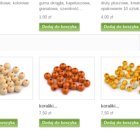
stikowe, kolorowe
guma okrągła, kapeluszowa,
druty pluszowe, krea
granatowa, szerokość...
opakowanie 10 sztuk,
1,00 zł
4,00 zł
Dodaj do koszyka
Dodaj do koszyka
koraliki...
koraliki...
7,50 zł
7,50 zł
koszyka
Dodaj do koszyka
Dodaj do koszyka