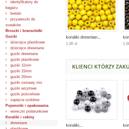
identyfikatory do
bagażu
breloki
przywieszki do
suwaków
Broszki i bransoletki
Guziki
koraliki drewnian...
kor
dziecięce plastikowe
1,00 zł
1,5
dziecięce drewniane
guziki drewniane
guziki plastikowe
guziki 11mm
KLIENCI KTÓRZY ZAKU
guziki 15mm
guziki 20mm
guziki zestawy mix
guziki wizytowe
guziki pościelowe
zapięcia ozdobne
Pojemniki i opakowania
woreczki podarunkowe
Koraliki i cekiny
drewniane
koraliki...
kor
plastikowe