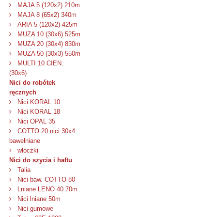
MAJA 5 (120x2) 210m
MAJA 8 (65x2) 340m
ARIA 5 (120x2) 425m
MUZA 10 (30x6) 525m
MUZA 20 (30x4) 830m
MUZA 50 (30x3) 550m
MULTI 10 CIEN.
(30x6)
Nici do robótek
ręcznych
Nici KORAL 10
Nici KORAL 18
Nici OPAL 35
COTTO 20 nici 30x4
bawełniane
włóczki
Nici do szycia i haftu
Talia
Nici baw. COTTO 80
Lniane LENO 40 70m
Nici lniane 50m
Nici gumowe