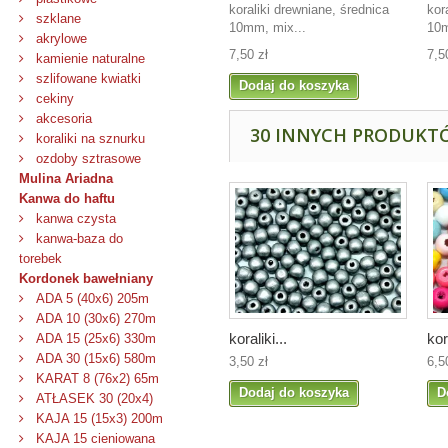
koraliki drewniane, średnica
kor
szklane
10mm, mix...
10m
akrylowe
7,50 zł
7,5
kamienie naturalne
szlifowane kwiatki
Dodaj do koszyka
cekiny
akcesoria
30 INNYCH PRODUKTÓ
koraliki na sznurku
ozdoby sztrasowe
Mulina Ariadna
Kanwa do haftu
kanwa czysta
kanwa-baza do
torebek
Kordonek bawełniany
ADA 5 (40x6) 205m
ADA 10 (30x6) 270m
koraliki...
kor
ADA 15 (25x6) 330m
ADA 30 (15x6) 580m
3,50 zł
6,5
KARAT 8 (76x2) 65m
Dodaj do koszyka
D
ATŁASEK 30 (20x4)
KAJA 15 (15x3) 200m
KAJA 15 cieniowana