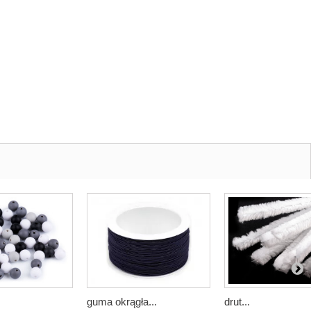
guma okrągła...
drut...