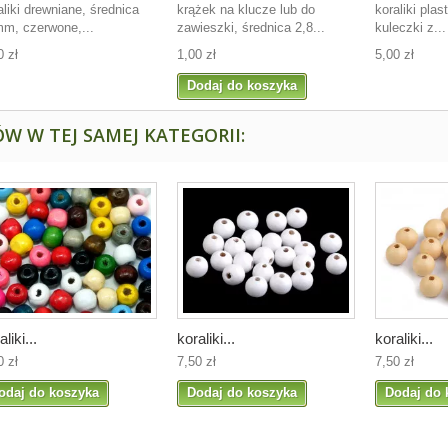
aliki drewniane, średnica
krążek na klucze lub do
koraliki pla
m, czerwone,...
zawieszki, średnica 2,8...
kuleczki z...
0 zł
1,00 zł
5,00 zł
Dodaj do koszyka
W W TEJ SAMEJ KATEGORII:
aliki...
koraliki...
koraliki...
0 zł
7,50 zł
7,50 zł
odaj do koszyka
Dodaj do koszyka
Dodaj do 