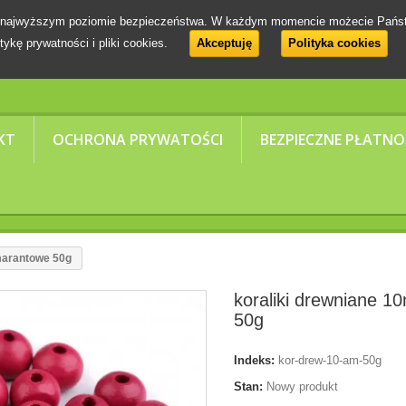
 na najwyższym poziomie bezpieczeństwa. W każdym momencie możecie Pańs
tykę prywatności i pliki cookies.
Akceptuję
Polityka cookies
KT
OCHRONA PRYWATOŚCI
BEZPIECZNE PŁATNO
marantowe 50g
koraliki drewniane 
50g
Indeks:
kor-drew-10-am-50g
Stan:
Nowy produkt