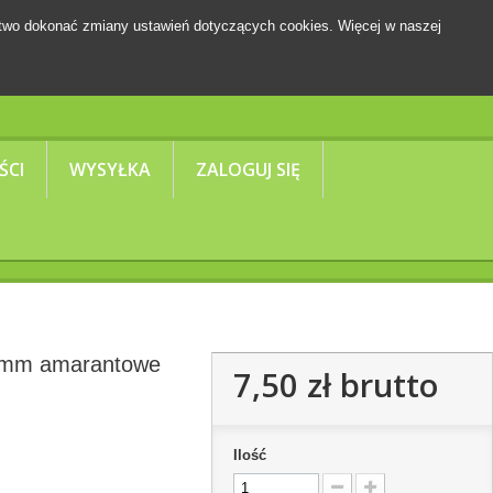
two dokonać zmiany ustawień dotyczących cookies. Więcej w naszej
Koszyk
(pusty)
ŚCI
WYSYŁKA
ZALOGUJ SIĘ
10mm amarantowe
7,50 zł
brutto
Ilość