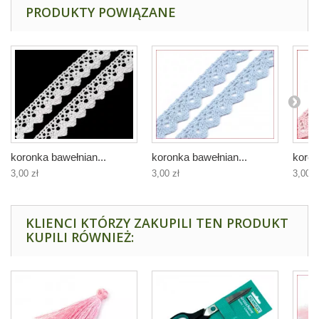
PRODUKTY POWIĄZANE
koronka bawełnian...
koronka bawełnian...
koron
3,00 zł
3,00 zł
3,00 z
KLIENCI KTÓRZY ZAKUPILI TEN PRODUKT
KUPILI RÓWNIEŻ: