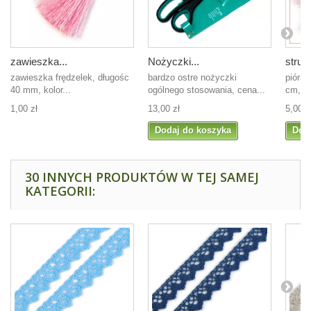
zawieszka...
Nożyczki...
strusi
zawieszka frędzelek, długośc
bardzo ostre nożyczki
pióra 
40 mm, kolor...
ogólnego stosowania, cena...
cm, ró
1,00 zł
13,00 zł
5,00 z
Dodaj do koszyka
Dod
30 INNYCH PRODUKTÓW W TEJ SAMEJ
KATEGORII: