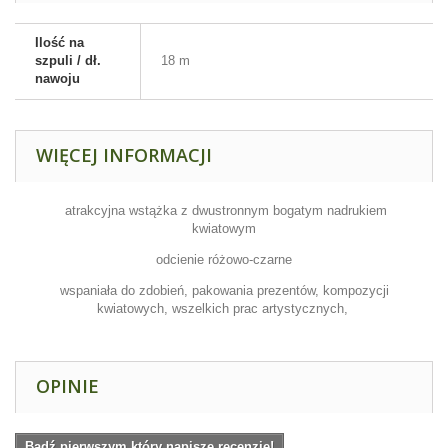
Ilość na
szpuli / dł.
18 m
nawoju
WIĘCEJ INFORMACJI
atrakcyjna wstążka z dwustronnym bogatym nadrukiem
kwiatowym
odcienie różowo-czarne
wspaniała do zdobień, pakowania prezentów, kompozycji
kwiatowych, wszelkich prac artystycznych,
OPINIE
Bądź pierwszym który napisze recenzję!