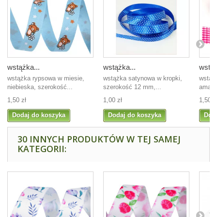
wstążka...
wstążka...
wstąż
wstążka rypsowa w miesie,
wstążka satynowa w kropki,
wstąż
niebieska, szerokość...
szerokość 12 mm,...
amaran
1,50 zł
1,00 zł
1,50 z
Dodaj do koszyka
Dodaj do koszyka
Dod
30 INNYCH PRODUKTÓW W TEJ SAMEJ
KATEGORII: