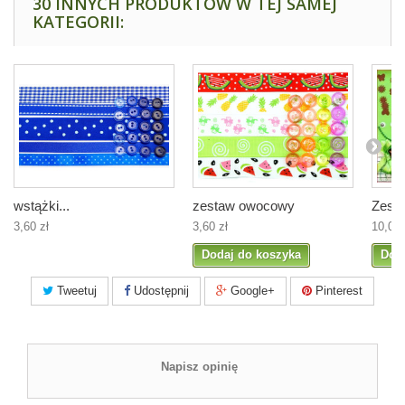
30 INNYCH PRODUKTÓW W TEJ SAMEJ
KATEGORII:
wstążki...
zestaw owocowy
Zesta
3,60 zł
3,60 zł
10,00 
Dodaj do koszyka
Dod
Tweetuj
Udostępnij
Google+
Pinterest
Napisz opinię