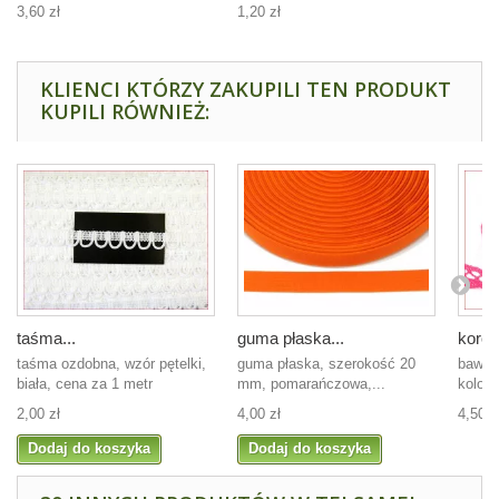
3,60 zł
1,20 zł
KLIENCI KTÓRZY ZAKUPILI TEN PRODUKT
KUPILI RÓWNIEŻ:
taśma...
guma płaska...
koron
taśma ozdobna, wzór pętelki,
guma płaska, szerokość 20
baweł
biała, cena za 1 metr
mm, pomarańczowa,...
kolor o
2,00 zł
4,00 zł
4,50 z
Dodaj do koszyka
Dodaj do koszyka