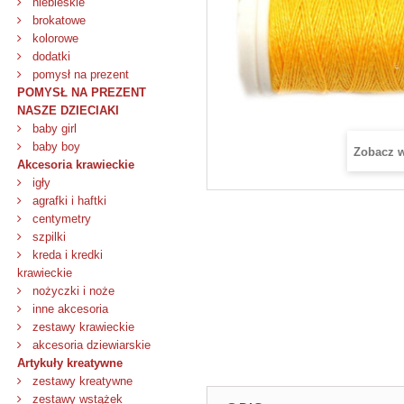
niebieskie
brokatowe
kolorowe
dodatki
pomysł na prezent
POMYSŁ NA PREZENT
NASZE DZIECIAKI
baby girl
baby boy
Zobacz 
Akcesoria krawieckie
igły
agrafki i haftki
centymetry
szpilki
kreda i kredki
krawieckie
nożyczki i noże
inne akcesoria
zestawy krawieckie
akcesoria dziewiarskie
Artykuły kreatywne
zestawy kreatywne
zestawy wstążek