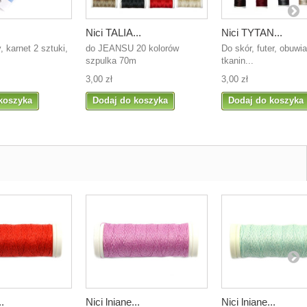
Nici TALIA...
Nici TYTAN...
, karnet 2 sztuki,
do JEANSU 20 kolorów
Do skór, futer, obuwia,
szpulka 70m
tkanin...
3,00 zł
3,00 zł
koszyka
Dodaj do koszyka
Dodaj do koszyka
..
Nici lniane...
Nici lniane...