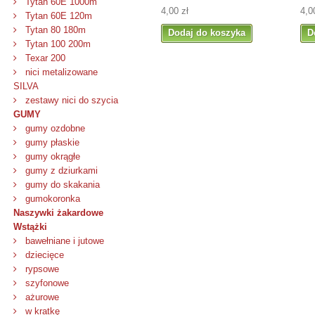
Tytan 60E 1000m
4,00 zł
4,0
Tytan 60E 120m
Tytan 80 180m
Dodaj do koszyka
D
Tytan 100 200m
Texar 200
nici metalizowane
SILVA
zestawy nici do szycia
GUMY
gumy ozdobne
gumy płaskie
gumy okrągłe
gumy z dziurkami
gumy do skakania
gumokoronka
Naszywki żakardowe
Wstążki
bawełniane i jutowe
dziecięce
rypsowe
szyfonowe
ażurowe
w kratkę