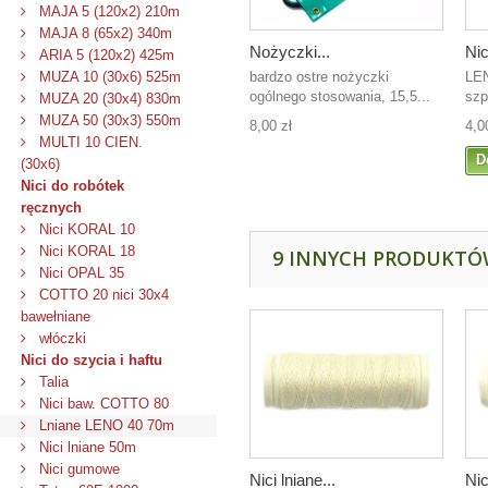
MAJA 5 (120x2) 210m
MAJA 8 (65x2) 340m
Nożyczki...
Nic
ARIA 5 (120x2) 425m
bardzo ostre nożyczki
LEN
MUZA 10 (30x6) 525m
ogólnego stosowania, 15,5...
szp
MUZA 20 (30x4) 830m
MUZA 50 (30x3) 550m
8,00 zł
4,0
MULTI 10 CIEN.
D
(30x6)
Nici do robótek
ręcznych
Nici KORAL 10
Nici KORAL 18
9 INNYCH PRODUKTÓW
Nici OPAL 35
COTTO 20 nici 30x4
bawełniane
włóczki
Nici do szycia i haftu
Talia
Nici baw. COTTO 80
Lniane LENO 40 70m
Nici lniane 50m
Nici gumowe
Nici lniane...
Nic