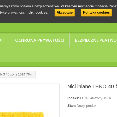
 na najwyższym poziomie bezpieczeństwa. W każdym momencie możecie Pańs
tykę prywatności i pliki cookies.
Akceptuję
Polityka cookies
KT
OCHRONA PRYWATOŚCI
BEZPIECZNE PŁATNO
LENO 40 żółty 1514 70m
Nici lniane LENO 40 
Indeks:
LENO 40-żółty-1514
Stan:
Nowy produkt