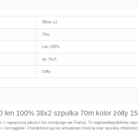
38tex x2
70m
Len 100%
op. 5szt.
żółty
0 len 100% 38x2 szpulka 70m kolor żółty 1
z najwyższej jakości lnu rosnącego we Francji. To najprawdopodobniej najci
 i rozciąganie. Charakteryzują się antyalergicznością oraz wysoką chłonności