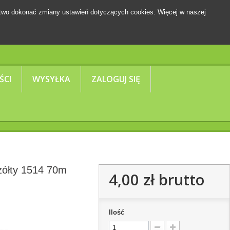
two dokonać zmiany ustawień dotyczących cookies. Więcej w naszej
Koszyk
(pusty)
ŚCI
WYSYŁKA
ZALOGUJ SIĘ
żółty 1514 70m
4,00 zł
brutto
Ilość