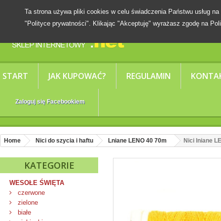
Ta strona używa pliki cookies w celu świadczenia Państwu usług
"Polityce prywatności". Klikając "Akceptuję" wyrażasz zgodę na Poli
START
JAK KUPOWAĆ?
REGULAMIN
KONTA
Zaloguj się Facebookiem
Home
Nici do szycia i haftu
Lniane LENO 40 70m
Nici lniane 
KATEGORIE
WESOŁE ŚWIĘTA
czerwone
zielone
białe