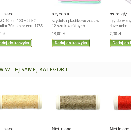
i lniane...
szydełka...
ostre igły...
O 40 len 100% 38x2
szydełka plastikowe zestaw
igły do wełny
ulka 70m kolor ecru 1765
12 sztuk w różnych...
duże ucho
0 zł
18,00 zł
2,00 zł
odaj do koszyka
Dodaj do koszyka
Dodaj do 
 W TEJ SAMEJ KATEGORII:
i lniane...
Nici lniane...
Nici lniane.