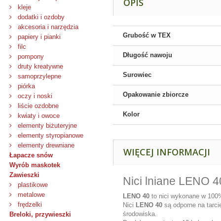
OPIS
kleje
dodatki i ozdoby
akcesoria i narzędzia
Grubość w TEX
papiery i pianki
filc
Długość nawoju
pompony
druty kreatywne
Surowiec
samoprzylepne
piórka
Opakowanie zbiorcze
oczy i noski
liście ozdobne
Kolor
kwiaty i owoce
elementy biżuteryjne
elementy styropianowe
elementy drewniane
WIĘCEJ INFORMACJI
Łapacze snów
Wyrób maskotek
Zawieszki
Nici lniane LENO 4
plastikowe
metalowe
LENO 40
to nici wykonane w 100% 
frędzelki
Nici
LENO 40
są odporne na tarcie
środowiska.
Breloki, przywieszki