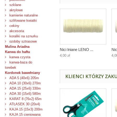
szklane
akrylowe
kamienie naturalne
szlifowane kwiatki
cekiny
akcesoria
koraliki na sznurku
ozdoby sztrasowe
Mulina Ariadna
Nici lniane LENO ...
Nic
Kanwa do haftu
4,00 zł
4,0
kanwa czysta
kanwa-baza do
torebek
Kordonek bawełniany
KLIENCI KTÓRZY ZAKU
ADA 5 (40x6) 205m
ADA 10 (30x6) 270m
ADA 15 (25x6) 330m
ADA 30 (15x6) 580m
KARAT 8 (76x2) 65m
ATŁASEK 30 (20x4)
KAJA 15 (15x3) 200m
KAJA 15 cieniowana