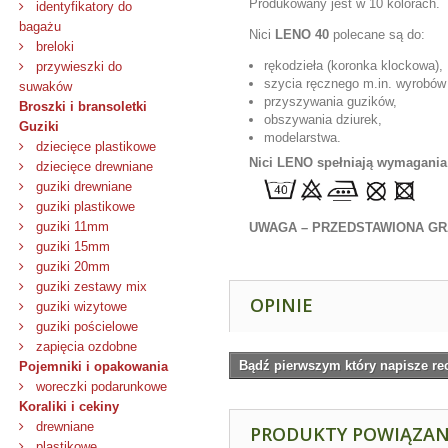
Produkowany jest w 10 kolorach.
identyfikatory do
bagażu
Nici
LENO 40
polecane są do:
breloki
rękodzieła (koronka klockowa),
przywieszki do
szycia ręcznego m.in. wyrobów z 
suwaków
przyszywania guzików,
Broszki i bransoletki
obszywania dziurek,
Guziki
modelarstwa.
dziecięce plastikowe
Nici LENO spełniają wymagania
dziecięce drewniane
guziki drewniane
guziki plastikowe
guziki 11mm
UWAGA – PRZEDSTAWIONA GR
guziki 15mm
guziki 20mm
guziki zestawy mix
OPINIE
guziki wizytowe
guziki pościelowe
zapięcia ozdobne
Bądź pierwszym który napisze re
Pojemniki i opakowania
woreczki podarunkowe
Koraliki i cekiny
drewniane
PRODUKTY POWIĄZA
plastikowe