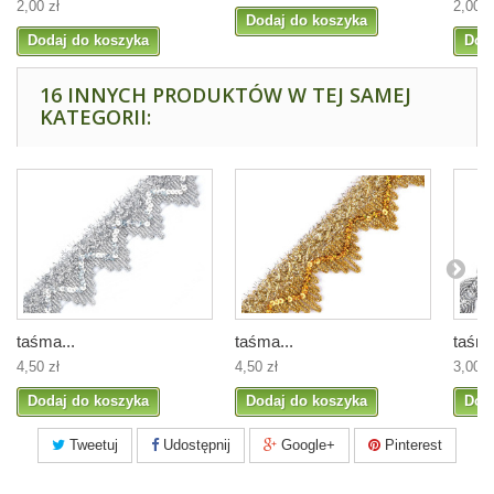
2,00 zł
2,00 z
Dodaj do koszyka
Dodaj do koszyka
Dod
16 INNYCH PRODUKTÓW W TEJ SAMEJ
KATEGORII:
taśma...
taśma...
taśma
4,50 zł
4,50 zł
3,00 z
Dodaj do koszyka
Dodaj do koszyka
Dod
Tweetuj
Udostępnij
Google+
Pinterest