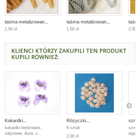
taśma metalizowan...
taśma metalizowan...
taśma
1,50 zł
1,50 zł
2,00 z
KLIENCI KTÓRZY ZAKUPILI TEN PRODUKT
KUPILI RÓWNIEŻ:
Kokardki...
Różyczki...
sznur
kokardki bieliźniane,
8 sztuk
sznur
satynowe, duże, z...
wypełn
2,00 zł