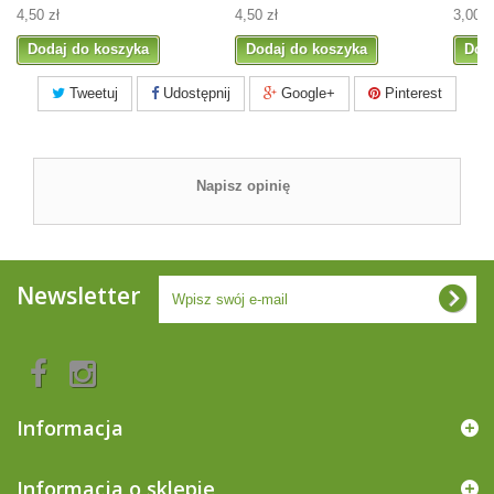
4,50 zł
4,50 zł
3,00 z
Dodaj do koszyka
Dodaj do koszyka
Dod
Tweetuj
Udostępnij
Google+
Pinterest
Napisz opinię
Newsletter
Informacja
Informacja o sklepie