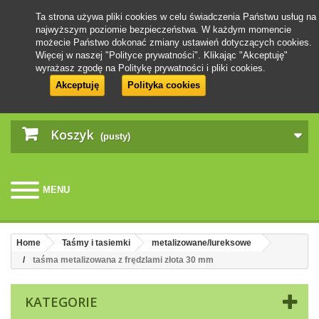
Ta strona używa pliki cookies w celu świadczenia Państwu usług na
najwyższym poziomie bezpieczeństwa. W każdym momencie
możecie Państwo dokonać zmiany ustawień dotyczących cookies.
Więcej w naszej "Polityce prywatności". Klikając "Akceptuję"
wyrażasz zgodę na Politykę prywatności i pliki cookies.
Akceptuję
Polityka cookies
Koszyk
(pusty)
MENU
Home
Taśmy i tasiemki
metalizowane/lureksowe
taśma metalizowana z frędzlami złota 30 mm
KATEGORIE