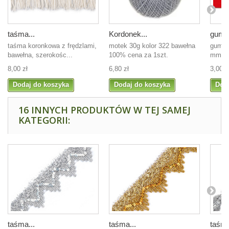
taśma...
Kordonek...
guma 
taśma koronkowa z frędzlami,
motek 30g kolor 322 bawełna
guma 
bawełna, szerokośc...
100% cena za 1szt.
mm, c
8,00 zł
6,80 zł
3,00 z
Dodaj do koszyka
Dodaj do koszyka
Dod
16 INNYCH PRODUKTÓW W TEJ SAMEJ
KATEGORII:
taśma...
taśma...
taśma