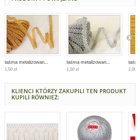
taśma metalizowan...
taśma metalizowan...
taśma
1,50 zł
1,50 zł
2,00 z
KLIENCI KTÓRZY ZAKUPILI TEN PRODUKT
KUPILI RÓWNIEŻ: