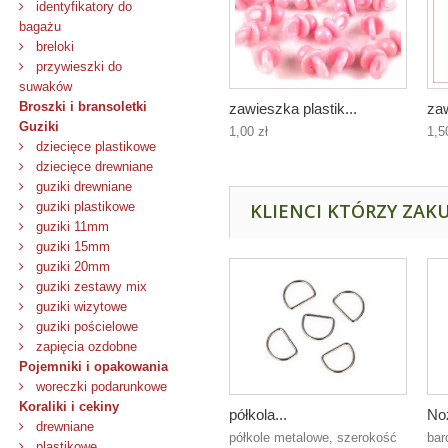
identyfikatory do
bagażu
breloki
przywieszki do
suwaków
Broszki i bransoletki
zawieszka plastik...
zaw
Guziki
1,00 zł
1,5
dziecięce plastikowe
dziecięce drewniane
guziki drewniane
guziki plastikowe
KLIENCI KTÓRZY ZAKU
guziki 11mm
guziki 15mm
guziki 20mm
guziki zestawy mix
guziki wizytowe
guziki pościelowe
zapięcia ozdobne
Pojemniki i opakowania
woreczki podarunkowe
Koraliki i cekiny
półkola...
Noż
drewniane
półkole metalowe, szerokość
bar
plastikowe