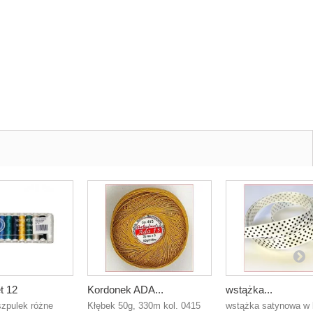
t 12
Kordonek ADA...
wstążka...
szpulek różne
Kłębek 50g, 330m kol. 0415
wstążka satynowa w 