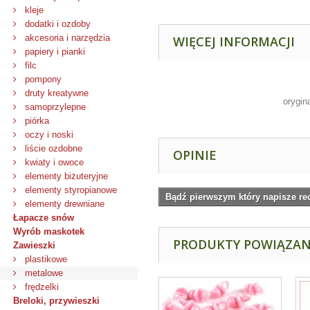
kleje
dodatki i ozdoby
akcesoria i narzędzia
WIĘCEJ INFORMACJI
papiery i pianki
filc
pompony
druty kreatywne
orygin
samoprzylepne
piórka
oczy i noski
liście ozdobne
OPINIE
kwiaty i owoce
elementy biżuteryjne
elementy styropianowe
Bądź pierwszym który napisze re
elementy drewniane
Łapacze snów
Wyrób maskotek
PRODUKTY POWIĄZA
Zawieszki
plastikowe
metalowe
frędzelki
Breloki, przywieszki