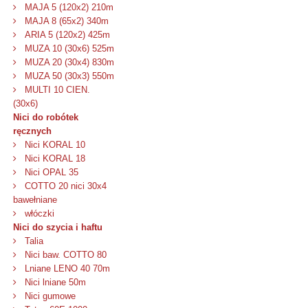
MAJA 5 (120x2) 210m
MAJA 8 (65x2) 340m
ARIA 5 (120x2) 425m
MUZA 10 (30x6) 525m
MUZA 20 (30x4) 830m
MUZA 50 (30x3) 550m
MULTI 10 CIEN.
(30x6)
Nici do robótek
ręcznych
Nici KORAL 10
Nici KORAL 18
Nici OPAL 35
COTTO 20 nici 30x4
bawełniane
włóczki
Nici do szycia i haftu
Talia
Nici baw. COTTO 80
Lniane LENO 40 70m
Nici lniane 50m
Nici gumowe