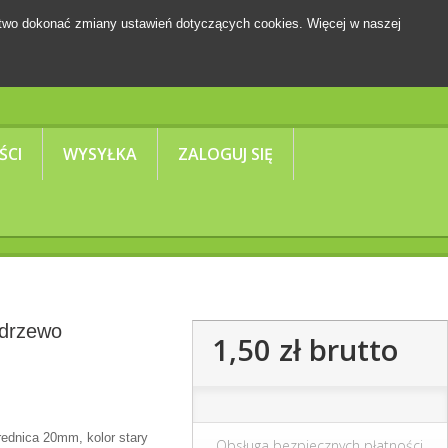
two dokonać zmiany ustawień dotyczących cookies. Więcej w naszej
Koszyk
(pusty)
ŚCI
WYSYŁKA
ZALOGUJ SIĘ
 drzewo
1,50 zł
brutto
ednica 20mm, kolor stary
Obsługa bezpiecznych płatności