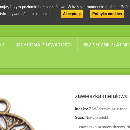
 na najwyższym poziomie bezpieczeństwa. W każdym momencie możecie Pańs
tykę prywatności i pliki cookies.
Akceptuję
Polityka cookies
KT
OCHRONA PRYWATOŚCI
BEZPIECZNE PŁATNO
zawieszka metalowa
Indeks:
ZAW-drzewo-azur-mos
Stan:
Nowy produkt
zawieszka ażurowa drzewo, śr