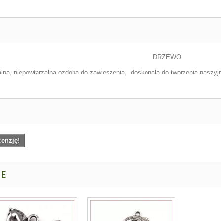
DRZEWO
alna, niepowtarzalna ozdoba do zawieszenia, doskonała do tworzenia naszyjn
cenzję!
NE