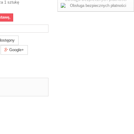
za 1 sztukę
stawę,
dostępny
Google+