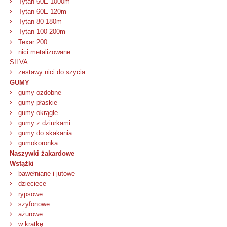
Tytan 60E 1000m
Tytan 60E 120m
Tytan 80 180m
Tytan 100 200m
Texar 200
nici metalizowane
SILVA
zestawy nici do szycia
GUMY
gumy ozdobne
gumy płaskie
gumy okrągłe
gumy z dziurkami
gumy do skakania
gumokoronka
Naszywki żakardowe
Wstążki
bawełniane i jutowe
dziecięce
rypsowe
szyfonowe
ażurowe
w kratkę