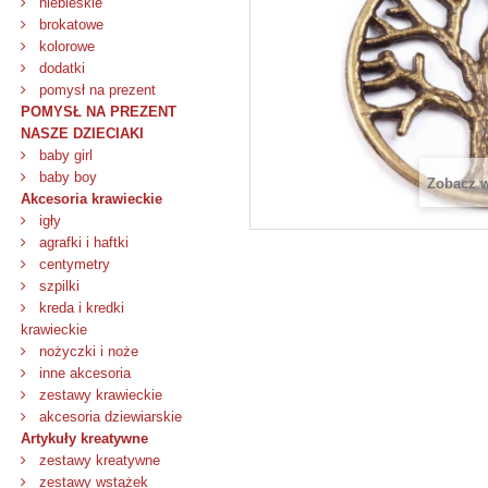
niebieskie
brokatowe
kolorowe
dodatki
pomysł na prezent
POMYSŁ NA PREZENT
NASZE DZIECIAKI
baby girl
baby boy
Zobacz 
Akcesoria krawieckie
igły
agrafki i haftki
centymetry
szpilki
kreda i kredki
krawieckie
nożyczki i noże
inne akcesoria
zestawy krawieckie
akcesoria dziewiarskie
Artykuły kreatywne
zestawy kreatywne
zestawy wstążek