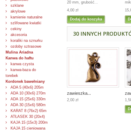
20 mm, grubość...
mik
szklane
4,00 zł
15,
akrylowe
kamienie naturalne
Dodaj do koszyka
D
szlifowane kwiatki
cekiny
30 INNYCH PRODUKTÓ
akcesoria
koraliki na sznurku
ozdoby sztrasowe
Mulina Ariadna
Kanwa do haftu
kanwa czysta
kanwa-baza do
torebek
Kordonek bawełniany
ADA 5 (40x6) 205m
zawieszka...
zaw
ADA 10 (30x6) 270m
ADA 15 (25x6) 330m
2,00 zł
1,5
ADA 30 (15x6) 580m
D
KARAT 8 (76x2) 65m
ATŁASEK 30 (20x4)
KAJA 15 (15x3) 200m
KAJA 15 cieniowana