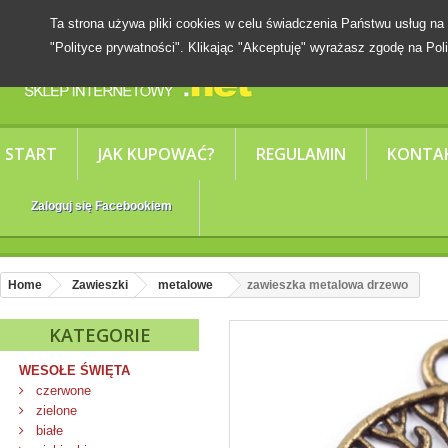
Ta strona używa pliki cookies w celu świadczenia Państwu usług
"Polityce prywatności". Klikając "Akceptuję" wyrażasz zgodę na Poli
START
JAK KUPOWAĆ?
REGULAMIN
KONTA
Zaloguj się Facebookiem
Home
Zawieszki
metalowe
zawieszka metalowa drzewo
KATEGORIE
WESOŁE ŚWIĘTA
czerwone
zielone
białe