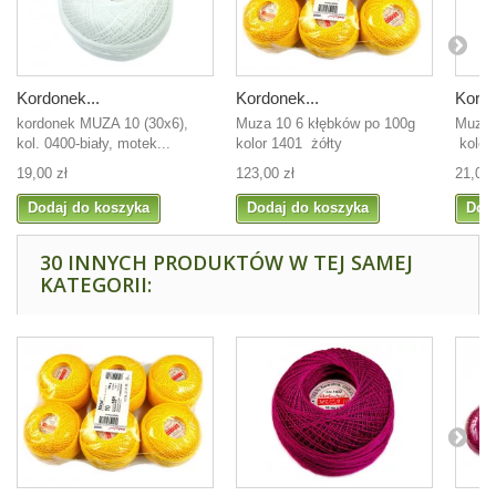
Kordonek...
Kordonek...
Kordo
kordonek MUZA 10 (30x6),
Muza 10 6 kłębków po 100g
Muza 
kol. 0400-biały, motek...
kolor 1401 żółty
kolor
19,00 zł
123,00 zł
21,00 
Dodaj do koszyka
Dodaj do koszyka
Dod
30 INNYCH PRODUKTÓW W TEJ SAMEJ
KATEGORII: