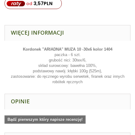
raty
3,57
PLN
od
WIĘCEJ INFORMACJI
Kordonek "ARIADNA" MUZA 10 -30x6
kolor 1404
paczka - 6 szt.
grubość nici: 30tex/6,
skład surowcowy: bawełna 100%,
podstawowy nawój :kłębki 100g (525m),
zastosowanie: do ręcznego wyrobu serwetek, firanek oraz innych
robótek ręcznych
OPINIE
Bądź pierwszym który napisze recenzję!