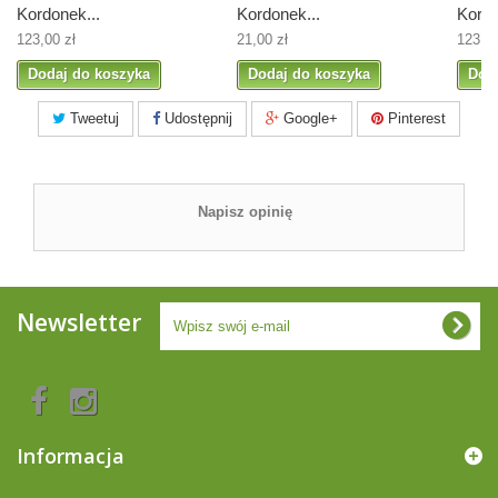
Kordonek...
Kordonek...
Kordo
123,00 zł
21,00 zł
123,00
Dodaj do koszyka
Dodaj do koszyka
Dod
Tweetuj
Udostępnij
Google+
Pinterest
Napisz opinię
Newsletter
Informacja