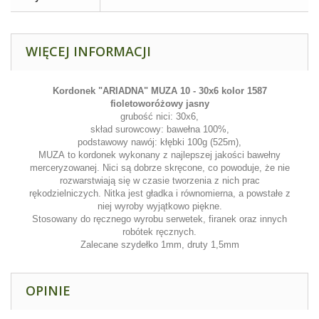
WIĘCEJ INFORMACJI
Kordonek "ARIADNA" MUZA 10 - 30x6
kolor 1587
fioletoworóżowy jasny
grubość nici: 30x6,
skład surowcowy: bawełna 100%,
podstawowy nawój: kłębki 100g (525m),
MUZA
to kordonek wykonany z najlepszej jakości bawełny
merceryzowanej. Nici są dobrze skręcone, co powoduje, że nie
rozwarstwiają się w czasie tworzenia z nich prac
rękodzielniczych. Nitka jest gładka i równomierna, a powstałe z
niej wyroby wyjątkowo piękne.
Stosowany do ręcznego wyrobu serwetek, firanek oraz innych
robótek ręcznych.
Zalecane szydełko 1mm, druty 1,5mm
OPINIE