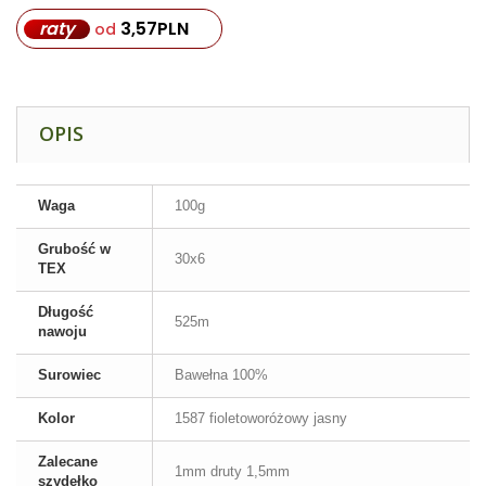
raty
3,57
PLN
od
OPIS
Waga
100g
Grubość w
30x6
TEX
Długość
525m
nawoju
Surowiec
Bawełna 100%
Kolor
1587 fioletoworóżowy jasny
Zalecane
1mm druty 1,5mm
szydełko