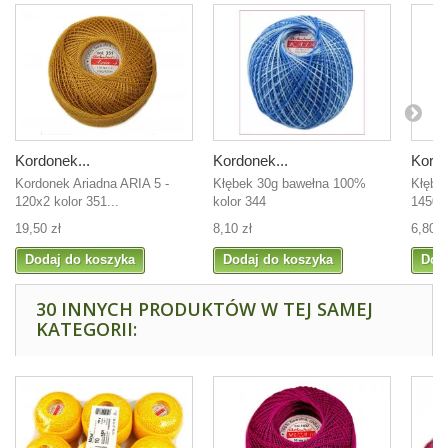
Kordonek...
Kordonek...
Kordo
Kordonek Ariadna ARIA 5 -
Kłębek 30g bawełna 100%
Kłębe
120x2 kolor 351...
kolor 344
1450 
19,50 zł
8,10 zł
6,80 z
Dodaj do koszyka
Dodaj do koszyka
Dod
30 INNYCH PRODUKTÓW W TEJ SAMEJ
KATEGORII: