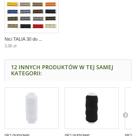
Nici TALIA 30 do ...
3,00 zł
12 INNYCH PRODUKTÓW W TEJ SAMEJ
KATEGORII:
nici gumowe...
nici gumowe...
nici 