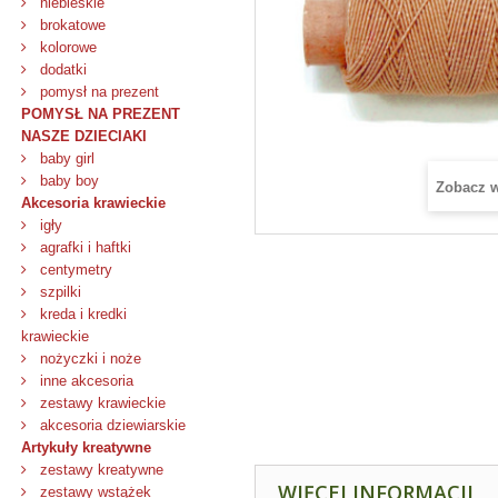
niebieskie
brokatowe
kolorowe
dodatki
pomysł na prezent
POMYSŁ NA PREZENT
NASZE DZIECIAKI
baby girl
baby boy
Zobacz 
Akcesoria krawieckie
igły
agrafki i haftki
centymetry
szpilki
kreda i kredki
krawieckie
nożyczki i noże
inne akcesoria
zestawy krawieckie
akcesoria dziewiarskie
Artykuły kreatywne
zestawy kreatywne
WIĘCEJ INFORMACJI
zestawy wstążek