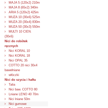
MAJA 5 (120x2) 210m
MAJA 8 (65x2) 340m
ARIA 5 (120x2) 425m
MUZA 10 (30x6) 525m
MUZA 20 (30x4) 830m
MUZA 50 (30x3) 550m
MULTI 10 CIEN.
(30x6)
Nici do robótek
ręcznych
Nici KORAL 10
Nici KORAL 18
Nici OPAL 35
COTTO 20 nici 30x4
bawełniane
włóczki
Nici do szycia i haftu
Talia
Nici baw. COTTO 80
Lniane LENO 40 70m
Nici lniane 50m
Nici gumowe