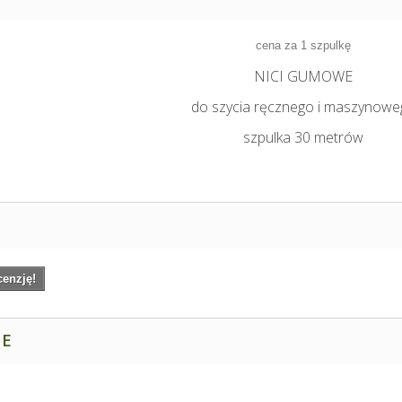
cena za 1 szpulkę
NICI GUMOWE
do szycia ręcznego i maszynow
szpulka 30 metrów
cenzję!
NE