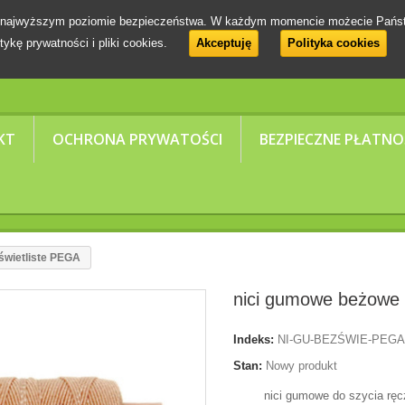
 na najwyższym poziomie bezpieczeństwa. W każdym momencie możecie Pańs
tykę prywatności i pliki cookies.
Akceptuję
Polityka cookies
KT
OCHRONA PRYWATOŚCI
BEZPIECZNE PŁATNO
świetliste PEGA
nici gumowe beżowe 
Indeks:
NI-GU-BEZŚWIE-PEG
Stan:
Nowy produkt
nici gumowe do szycia rę