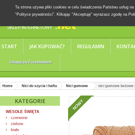
Ta strona używa pliki cookies w celu świadczenia Państwu usług
"Polityce prywatności". Klikając "Akceptuję" wyrażasz zgodę na Poli
START
JAK KUPOWAĆ?
REGULAMIN
KONTA
Zaloguj się Facebookiem
Home
Nici do szycia i haftu
Nici gumowe
nici gumowe beżowe 
KATEGORIE
NOWY
WESOŁE ŚWIĘTA
czerwone
zielone
białe