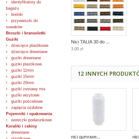
identyfikatory do
bagażu
breloki
przywieszki do
suwaków
Broszki i bransoletki
Guziki
Nici TALIA 30 do ...
dziecięce plastikowe
3,00 zł
dziecięce drewniane
guziki drewniane
guziki plastikowe
guziki 11mm
12 INNYCH PRODUKTÓ
guziki 15mm
guziki 20mm
guziki zestawy mix
guziki wizytowe
guziki pościelowe
zapięcia ozdobne
Pojemniki i opakowania
woreczki podarunkowe
Koraliki i cekiny
drewniane
nici gumowe...
nic
plastikowe