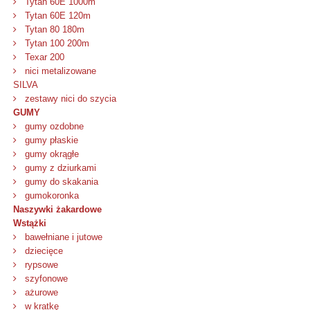
Tytan 60E 1000m
Tytan 60E 120m
Tytan 80 180m
Tytan 100 200m
Texar 200
nici metalizowane
SILVA
zestawy nici do szycia
GUMY
gumy ozdobne
gumy płaskie
gumy okrągłe
gumy z dziurkami
gumy do skakania
gumokoronka
Naszywki żakardowe
Wstążki
bawełniane i jutowe
dziecięce
rypsowe
szyfonowe
ażurowe
w kratkę