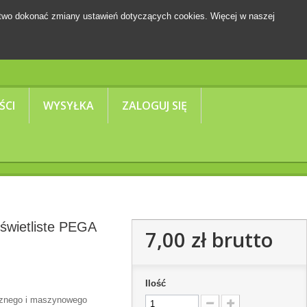
two dokonać zmiany ustawień dotyczących cookies. Więcej w naszej
Koszyk
(pusty)
ŚCI
WYSYŁKA
ZALOGUJ SIĘ
świetliste PEGA
7,00 zł
brutto
A
Ilość
cznego i maszynowego