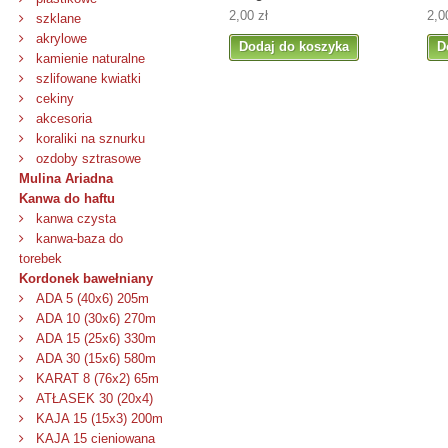
2,00 zł
2,0
szklane
akrylowe
Dodaj do koszyka
D
kamienie naturalne
szlifowane kwiatki
cekiny
akcesoria
koraliki na sznurku
ozdoby sztrasowe
Mulina Ariadna
Kanwa do haftu
kanwa czysta
kanwa-baza do
torebek
Kordonek bawełniany
ADA 5 (40x6) 205m
ADA 10 (30x6) 270m
ADA 15 (25x6) 330m
ADA 30 (15x6) 580m
KARAT 8 (76x2) 65m
ATŁASEK 30 (20x4)
KAJA 15 (15x3) 200m
KAJA 15 cieniowana