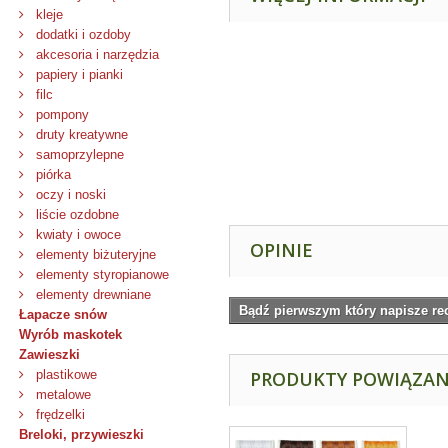
kleje
dodatki i ozdoby
akcesoria i narzędzia
papiery i pianki
filc
pompony
druty kreatywne
samoprzylepne
piórka
oczy i noski
liście ozdobne
kwiaty i owoce
OPINIE
elementy biżuteryjne
elementy styropianowe
elementy drewniane
Bądź pierwszym który napisze re
Łapacze snów
Wyrób maskotek
Zawieszki
plastikowe
PRODUKTY POWIĄZA
metalowe
frędzelki
Breloki, przywieszki