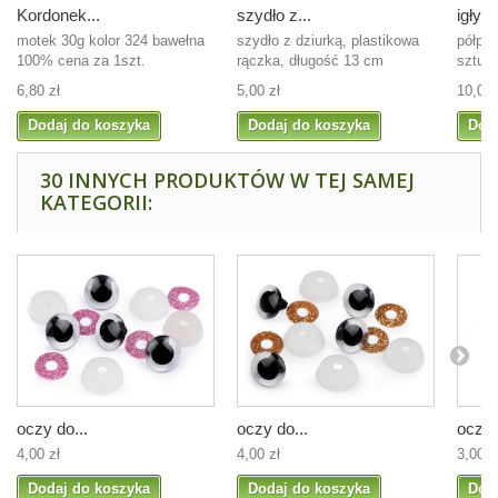
Kordonek...
szydło z...
igły...
motek 30g kolor 324 bawełna
szydło z dziurką, plastikowa
półpła
100% cena za 1szt.
rączka, długość 13 cm
sztuk
6,80 zł
5,00 zł
10,00 
Dodaj do koszyka
Dodaj do koszyka
Dod
30 INNYCH PRODUKTÓW W TEJ SAMEJ
KATEGORII:
oczy do...
oczy do...
oczy 
4,00 zł
4,00 zł
3,00 z
Dodaj do koszyka
Dodaj do koszyka
Dod