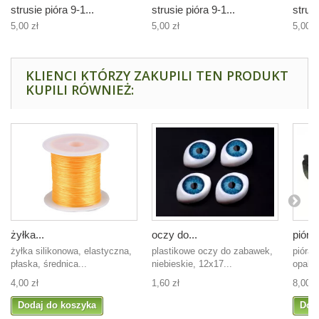
strusie pióra 9-1...
strusie pióra 9-1...
strusi
5,00 zł
5,00 zł
5,00 z
KLIENCI KTÓRZY ZAKUPILI TEN PRODUKT
KUPILI RÓWNIEŻ:
żyłka...
oczy do...
pióra 
żyłka silikonowa, elastyczna,
plastikowe oczy do zabawek,
pióra 
płaska, średnica...
niebieskie, 12x17...
opako
4,00 zł
1,60 zł
8,00 z
Dodaj do koszyka
Dod