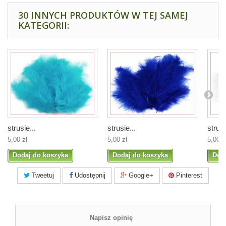
30 INNYCH PRODUKTÓW W TEJ SAMEJ
KATEGORII:
strusie...
strusie...
strusi
5,00 zł
5,00 zł
5,00 z
Dodaj do koszyka
Dodaj do koszyka
Dod
Tweetuj
Udostępnij
Google+
Pinterest
Napisz opinię