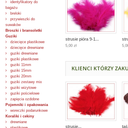
identyfikatory do
bagażu
breloki
przywieszki do
suwaków
Broszki i bransoletki
Guziki
strusie pióra 9-1...
str
dziecięce plastikowe
5,00 zł
5,0
dziecięce drewniane
guziki drewniane
guziki plastikowe
guziki 11mm
KLIENCI KTÓRZY ZAKU
guziki 15mm
guziki 20mm
guziki zestawy mix
guziki wizytowe
guziki pościelowe
zapięcia ozdobne
Pojemniki i opakowania
woreczki podarunkowe
Koraliki i cekiny
drewniane
strusie...
taś
plastikowe