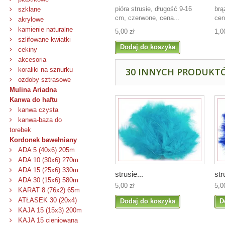
pióra strusie, długość 9-16
brą
szklane
cm, czerwone, cena...
cen
akrylowe
kamienie naturalne
5,00 zł
1,0
szlifowane kwiatki
Dodaj do koszyka
cekiny
akcesoria
koraliki na sznurku
30 INNYCH PRODUKTÓ
ozdoby sztrasowe
Mulina Ariadna
Kanwa do haftu
kanwa czysta
kanwa-baza do
torebek
Kordonek bawełniany
ADA 5 (40x6) 205m
ADA 10 (30x6) 270m
ADA 15 (25x6) 330m
strusie...
str
ADA 30 (15x6) 580m
5,00 zł
5,0
KARAT 8 (76x2) 65m
ATŁASEK 30 (20x4)
Dodaj do koszyka
D
KAJA 15 (15x3) 200m
KAJA 15 cieniowana