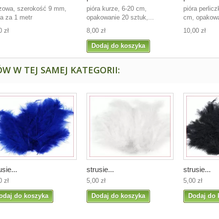
zowa, szerokość 9 mm,
pióra kurze, 6-20 cm,
pióra perlicz
a za 1 metr
opakowanie 20 sztuk,...
cm, opakowa
0 zł
8,00 zł
10,00 zł
Dodaj do koszyka
W W TEJ SAMEJ KATEGORII:
usie...
strusie...
strusie...
0 zł
5,00 zł
5,00 zł
odaj do koszyka
Dodaj do koszyka
Dodaj do 