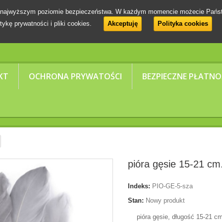
 na najwyższym poziomie bezpieczeństwa. W każdym momencie możecie Pańs
tykę prywatności i pliki cookies.
Akceptuję
Polityka cookies
KT
OCHRONA PRYWATOŚCI
BEZPIECZNE PŁATNO
pióra gęsie 15-21 cm
Indeks:
PIO-GE-5-sza
Stan:
Nowy produkt
pióra gęsie, długość 15-21 c