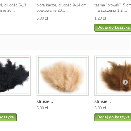
ki, długość 5-13
pióra kacze, długość 9-14 cm,
taśma "ołówek" 5 c
nie 20...
opakowanie 20...
marszczenia 1:2,...
5,00 zł
1,20 zł
Dodaj do koszyka
strusie...
strusie...
5,00 zł
5,00 zł
koszyka
Dodaj do koszyka