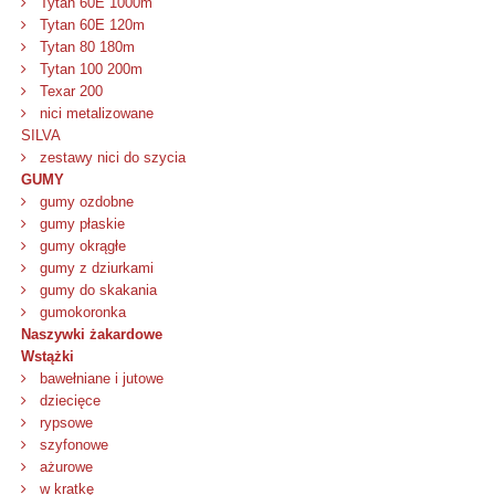
Tytan 60E 1000m
Tytan 60E 120m
Tytan 80 180m
Tytan 100 200m
Texar 200
nici metalizowane
SILVA
zestawy nici do szycia
GUMY
gumy ozdobne
gumy płaskie
gumy okrągłe
gumy z dziurkami
gumy do skakania
gumokoronka
Naszywki żakardowe
Wstążki
bawełniane i jutowe
dziecięce
rypsowe
szyfonowe
ażurowe
w kratkę