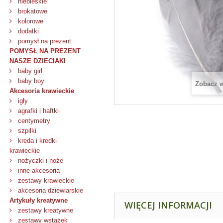
niebieskie
brokatowe
kolorowe
dodatki
pomysł na prezent
POMYSŁ NA PREZENT
NASZE DZIECIAKI
baby girl
baby boy
Zobacz 
Akcesoria krawieckie
igły
agrafki i haftki
centymetry
szpilki
kreda i kredki
krawieckie
nożyczki i noże
inne akcesoria
zestawy krawieckie
akcesoria dziewiarskie
Artykuły kreatywne
WIĘCEJ INFORMACJI
zestawy kreatywne
zestawy wstążek