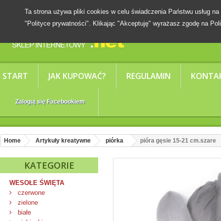
Ta strona używa pliki cookies w celu świadczenia Państwu usług
"Polityce prywatności". Klikając "Akceptuję" wyrażasz zgodę na Poli
START
JAK KUPOWAĆ?
REGULAMIN
KONTA
Zaloguj się Facebookiem
Home
Artykuły kreatywne
piórka
pióra gęsie 15-21 cm.szare
KATEGORIE
WESOŁE ŚWIĘTA
czerwone
zielone
białe