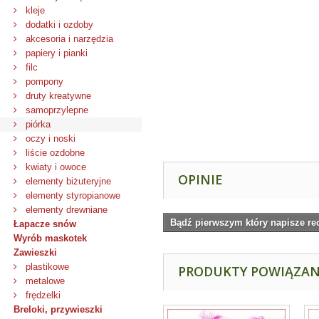
kleje
dodatki i ozdoby
akcesoria i narzędzia
papiery i pianki
filc
pompony
druty kreatywne
samoprzylepne
piórka
oczy i noski
liście ozdobne
kwiaty i owoce
OPINIE
elementy biżuteryjne
elementy styropianowe
elementy drewniane
Bądź pierwszym który napisze re
Łapacze snów
Wyrób maskotek
Zawieszki
plastikowe
PRODUKTY POWIĄZA
metalowe
frędzelki
Breloki, przywieszki