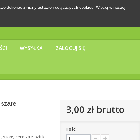
two dokonać zmiany ustawień dotyczących cookies. Więcej w naszej
Koszyk
(pusty)
ŚCI
WYSYŁKA
ZALOGUJ SIĘ
.szare
3,00 zł
brutto
Ilość
m, szare, cena za 5 sztuk