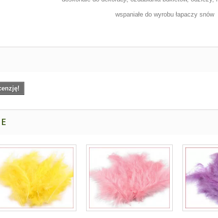
wspaniałe do wyrobu łapaczy snów
cenzję!
NE