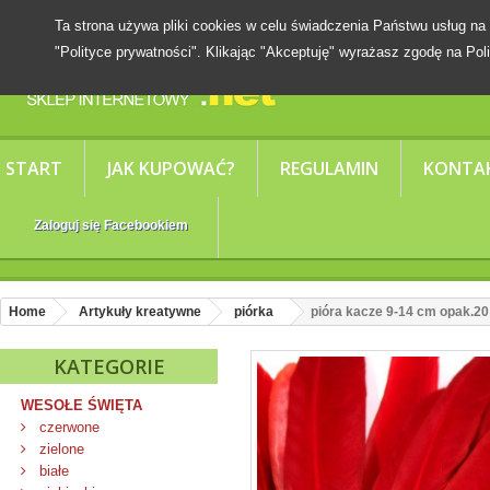
Ta strona używa pliki cookies w celu świadczenia Państwu usług
"Polityce prywatności". Klikając "Akceptuję" wyrażasz zgodę na Poli
START
JAK KUPOWAĆ?
REGULAMIN
KONTA
Zaloguj się Facebookiem
Home
Artykuły kreatywne
piórka
pióra kacze 9-14 cm opak.20
KATEGORIE
WESOŁE ŚWIĘTA
czerwone
zielone
białe