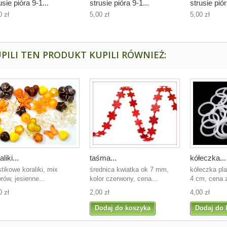
usie pióra 9-1...
strusie pióra 9-1...
strusie piór
0 zł
5,00 zł
5,00 zł
PILI TEN PRODUKT KUPILI RÓWNIEŻ:
aliki...
taśma...
kółeczka...
stikowe koraliki, mix
średnica kwiatka ok 7 mm,
kółeczka pla
rów, jesienne...
kolor czerwony, cena...
4 cm, cena z
0 zł
2,00 zł
4,00 zł
Dodaj do koszyka
Dodaj do 