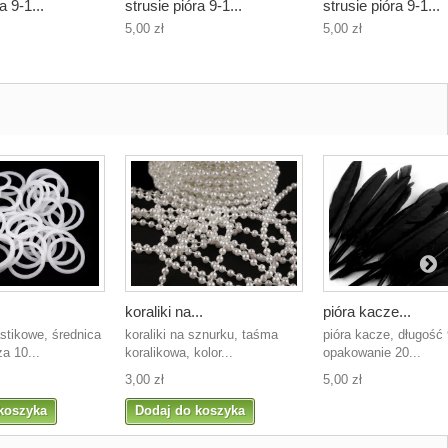
a 9-1...
strusie pióra 9-1...
strusie pióra 9-1...
5,00 zł
5,00 zł
koraliki na...
pióra kacze...
stikowe, średnica
koraliki na sznurku, taśma
pióra kacze, długość
a 10...
koralikowa, kolor...
opakowanie 20...
3,00 zł
5,00 zł
koszyka
Dodaj do koszyka