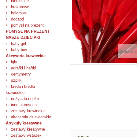
niebieskie
brokatowe
kolorowe
dodatki
pomysł na prezent
POMYSŁ NA PREZENT
NASZE DZIECIAKI
baby girl
baby boy
Zobacz 
Akcesoria krawieckie
igły
agrafki i haftki
centymetry
szpilki
kreda i kredki
krawieckie
nożyczki i noże
inne akcesoria
zestawy krawieckie
akcesoria dziewiarskie
Artykuły kreatywne
zestawy kreatywne
zestawy wstążek