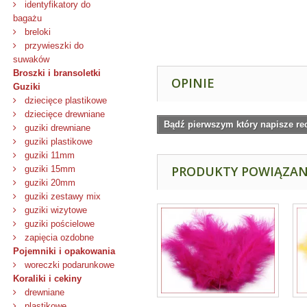
identyfikatory do
bagażu
breloki
przywieszki do
suwaków
Broszki i bransoletki
OPINIE
Guziki
dziecięce plastikowe
dziecięce drewniane
Bądź pierwszym który napisze re
guziki drewniane
guziki plastikowe
guziki 11mm
PRODUKTY POWIĄZA
guziki 15mm
guziki 20mm
guziki zestawy mix
guziki wizytowe
guziki pościelowe
zapięcia ozdobne
Pojemniki i opakowania
woreczki podarunkowe
Koraliki i cekiny
drewniane
plastikowe