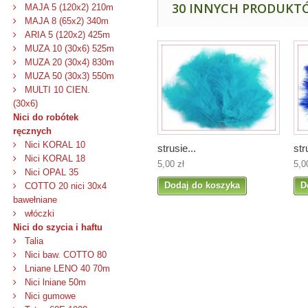
30 INNYCH PRODUKTÓ
MAJA 5 (120x2) 210m
MAJA 8 (65x2) 340m
ARIA 5 (120x2) 425m
MUZA 10 (30x6) 525m
MUZA 20 (30x4) 830m
MUZA 50 (30x3) 550m
MULTI 10 CIEN.
(30x6)
Nici do robótek
ręcznych
Nici KORAL 10
strusie...
str
Nici KORAL 18
5,00 zł
5,0
Nici OPAL 35
Dodaj do koszyka
D
COTTO 20 nici 30x4
bawełniane
włóczki
Nici do szycia i haftu
Talia
Nici baw. COTTO 80
Lniane LENO 40 70m
Nici lniane 50m
Nici gumowe