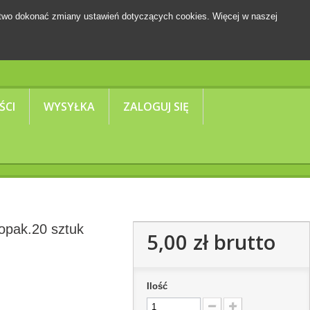
two dokonać zmiany ustawień dotyczących cookies. Więcej w naszej
Koszyk
(pusty)
ŚCI
WYSYŁKA
ZALOGUJ SIĘ
opak.20 sztuk
5,00 zł
brutto
Ilość