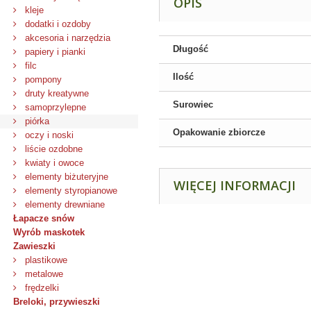
OPIS
kleje
dodatki i ozdoby
akcesoria i narzędzia
Długość
papiery i pianki
filc
Ilość
pompony
druty kreatywne
Surowiec
samoprzylepne
piórka
Opakowanie zbiorcze
oczy i noski
liście ozdobne
kwiaty i owoce
elementy biżuteryjne
WIĘCEJ INFORMACJI
elementy styropianowe
elementy drewniane
Łapacze snów
Wyrób maskotek
Zawieszki
plastikowe
metalowe
frędzelki
Breloki, przywieszki