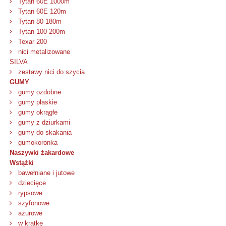
Tytan 60E 1000m
Tytan 60E 120m
Tytan 80 180m
Tytan 100 200m
Texar 200
nici metalizowane
SILVA
zestawy nici do szycia
GUMY
gumy ozdobne
gumy płaskie
gumy okrągłe
gumy z dziurkami
gumy do skakania
gumokoronka
Naszywki żakardowe
Wstążki
bawełniane i jutowe
dziecięce
rypsowe
szyfonowe
ażurowe
w kratkę