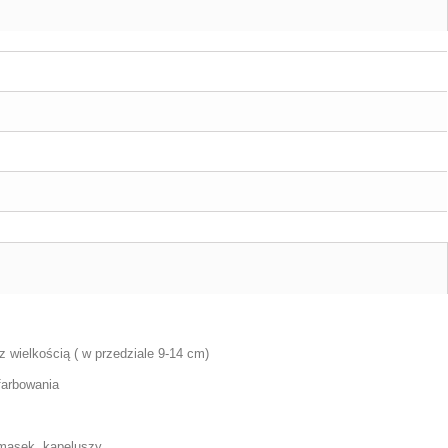
z wielkością ( w przedziale 9-14 cm)
afarbowania
 masek, kapeluszy