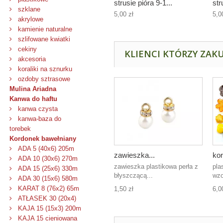
strusie pióra 9-1...
str
szklane
5,00 zł
5,0
akrylowe
kamienie naturalne
szlifowane kwiatki
cekiny
KLIENCI KTÓRZY ZAKU
akcesoria
koraliki na sznurku
ozdoby sztrasowe
Mulina Ariadna
Kanwa do haftu
kanwa czysta
kanwa-baza do
torebek
Kordonek bawełniany
ADA 5 (40x6) 205m
zawieszka...
kor
ADA 10 (30x6) 270m
zawieszka plastikowa perła z
pla
ADA 15 (25x6) 330m
błyszczącą...
wzo
ADA 30 (15x6) 580m
KARAT 8 (76x2) 65m
1,50 zł
6,0
ATŁASEK 30 (20x4)
KAJA 15 (15x3) 200m
KAJA 15 cieniowana