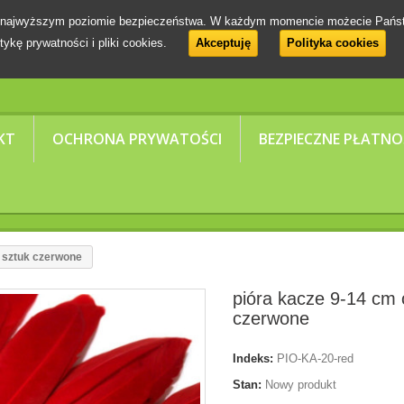
 na najwyższym poziomie bezpieczeństwa. W każdym momencie możecie Pańs
tykę prywatności i pliki cookies.
Akceptuję
Polityka cookies
KT
OCHRONA PRYWATOŚCI
BEZPIECZNE PŁATNO
 sztuk czerwone
pióra kacze 9-14 cm 
czerwone
Indeks:
PIO-KA-20-red
Stan:
Nowy produkt