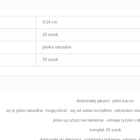
9-14 cm
20 sztuk
piórka naturalne
20 sztuk
doskonałej jakości pióra kacze
są to pióra naturalne,
mogą różnić
się od siebie kształtem, odcieniem ora
pióra są sztucznie barwione - istnieje ryzyko z
komplet 20 sztuk
doskonałe do dekoracji, ozdabiania bukietów, odzieży,